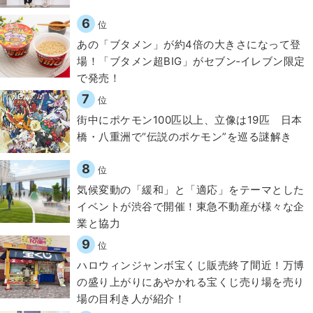
6
位
あの「ブタメン」が約4倍の大きさになって登
場！「ブタメン超BIG」がセブン‐イレブン限定
で発売！
7
位
街中にポケモン100匹以上、立像は19匹 日本
橋・八重洲で“伝説のポケモン”を巡る謎解き
8
位
気候変動の「緩和」と「適応」をテーマとした
イベントが渋谷で開催！東急不動産が様々な企
業と協力
9
位
ハロウィンジャンボ宝くじ販売終了間近！万博
の盛り上がりにあやかれる宝くじ売り場を売り
場の目利き人が紹介！