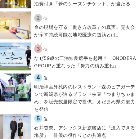
泊費付き「夢のシーズンチケット」が当たる
2
位
​命の現場を守る「働き方改革」の真実。晃友会
が示す持続可能な地域医療の道筋とは。
3
位
なぜ59歳の三浦知良選手を起用？ ONODERA
GROUPと重なった「努力の積み重ね」
4
位
明治神宮外苑内のレストラン・森のビアガーデ
ンで新潟県が誇るブランド枝豆「つまりちゃま
め」を販売数量限定で提供。えだまめ県の魅力
を発信
5
位
石井杏奈、アシックス新旗艦店に「没入できる
場所」 俳優の役作りとの共通点