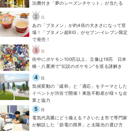
泊費付き「夢のシーズンチケット」が当たる
2
位
あの「ブタメン」が約4倍の大きさになって登
場！「ブタメン超BIG」がセブン‐イレブン限定
で発売！
3
位
街中にポケモン100匹以上、立像は19匹 日本
橋・八重洲で“伝説のポケモン”を巡る謎解き
4
位
気候変動の「緩和」と「適応」をテーマとした
イベントが渋谷で開催！東急不動産が様々な企
業と協力
5
位
電気代高騰にどう備える？さいたま市で専門家
が解説した「節電の限界」と太陽光の選び方