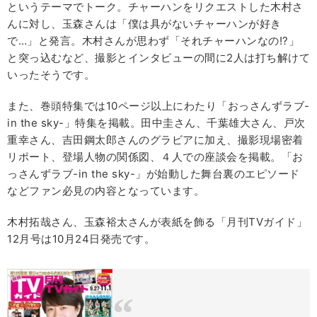
というテーマでトーク。チャーハンをリクエストした木村さ
んに対し、玉森さんは「僕は具がないチャーハンが好き
で…」と発言。木村さんが思わず「それチャーハンなの!?」
と突っ込むなど、撮影とインタビューの間に2人は打ち解けて
いったそうです。
また、巻頭特集では10ページ以上にわたり「おっさんずラブ-
in the sky-」特集を掲載。田中圭さん、千葉雄大さん、戸次
重幸さん、吉田鋼太郎さんのグラビアに加え、撮影現場密着
リポート、登場人物の関係図、４人での座談会を掲載。「お
っさんずラブ-in the sky-」が始動した舞台裏のエピソード
などファン必見の内容となっています。
木村拓哉さん、玉森裕太さんが表紙を飾る「月刊TVガイド」
12月号は10月24日発売です。