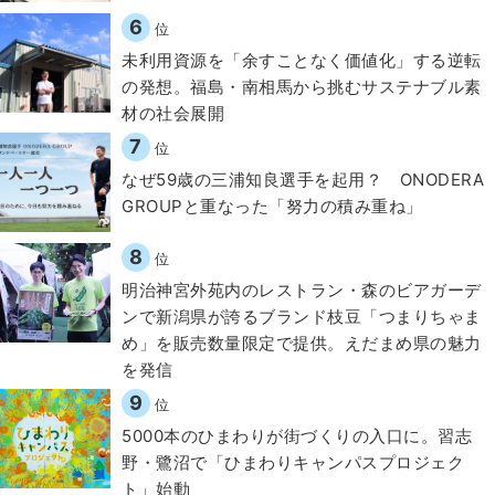
6
位
​​未利用資源を「余すことなく価値化」する逆転
の発想。福島・南相馬から挑むサステナブル素
材の社会展開​
7
位
なぜ59歳の三浦知良選手を起用？ ONODERA
GROUPと重なった「努力の積み重ね」
8
位
明治神宮外苑内のレストラン・森のビアガーデ
ンで新潟県が誇るブランド枝豆「つまりちゃま
め」を販売数量限定で提供。えだまめ県の魅力
を発信
9
位
5000本のひまわりが街づくりの入口に。習志
野・鷺沼で「ひまわりキャンパスプロジェク
ト」始動