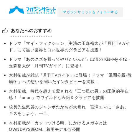
マガジンサミットをフォローする
あなたへのおすすめ
ドラマ「マイ・フィクション」主演の玉森裕太が「月刊TVガイ
ド」にて黒い世界と白い世界のグラビアを披露！
ドラマ「あのクズを殴ってやりたいんだ」出演の Kis-My-Ft2・
玉森裕太が「月刊TVガイド」に登場！
木村拓哉が雑誌「月刊TVガイド」に登場！ドラマ「風間公親-教
場0-」への想いを聞いたインタビューを掲載！
木村拓哉、時代を超えて愛される「三つ星の男」の圧倒的存在
感！『anan』でワイルドな表紙＆グラビアを披露
校長先生気質のジャンボたかおが大暴れ 宮澤エマに「さあ、
キスをしよう。一旦」
木村拓哉が「カッコつける時」にかけるメガネとは
OWNDAYS新CM、着用モデルも公開