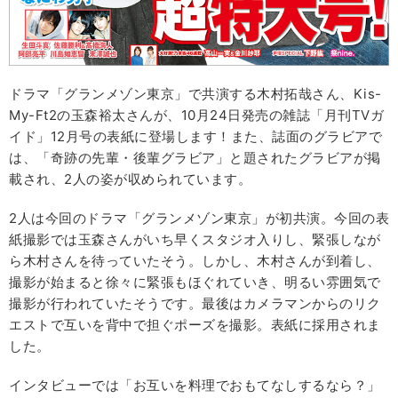
ドラマ「グランメゾン東京」で共演する木村拓哉さん、Kis-
My-Ft2の玉森裕太さんが、10月24日発売の雑誌「月刊TVガ
イド」12月号の表紙に登場します！また、誌面のグラビアで
は、「奇跡の先輩・後輩グラビア」と題されたグラビアが掲
載され、2人の姿が収められています。
2人は今回のドラマ「グランメゾン東京」が初共演。今回の表
紙撮影では玉森さんがいち早くスタジオ入りし、緊張しなが
ら木村さんを待っていたそう。しかし、木村さんが到着し、
撮影が始まると徐々に緊張もほぐれていき、明るい雰囲気で
撮影が行われていたそうです。最後はカメラマンからのリク
エストで互いを背中で担ぐポーズを撮影。表紙に採用されま
した。
インタビューでは「お互いを料理でおもてなしするなら？」