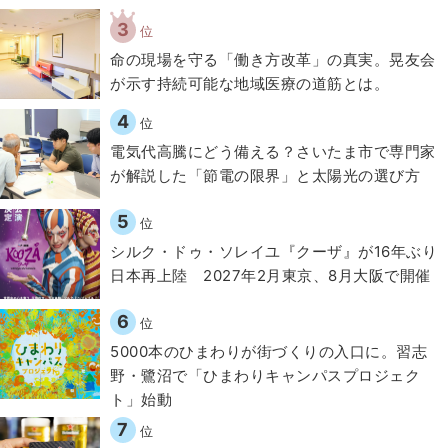
3
位
​命の現場を守る「働き方改革」の真実。晃友会
が示す持続可能な地域医療の道筋とは。
4
位
電気代高騰にどう備える？さいたま市で専門家
が解説した「節電の限界」と太陽光の選び方
5
位
シルク・ドゥ・ソレイユ『クーザ』が16年ぶり
日本再上陸 2027年2月東京、8月大阪で開催
6
位
5000本のひまわりが街づくりの入口に。習志
野・鷺沼で「ひまわりキャンパスプロジェク
ト」始動
7
位