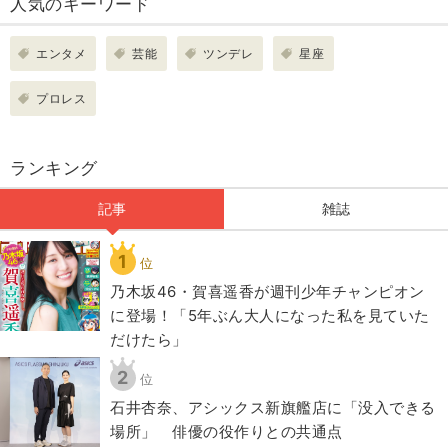
人気のキーワード
エンタメ
芸能
ツンデレ
星座
プロレス
ランキング
記事
雑誌
1
位
乃木坂46・賀喜遥香が週刊少年チャンピオン
に登場！「5年ぶん大人になった私を見ていた
だけたら」
2
位
石井杏奈、アシックス新旗艦店に「没入できる
場所」 俳優の役作りとの共通点