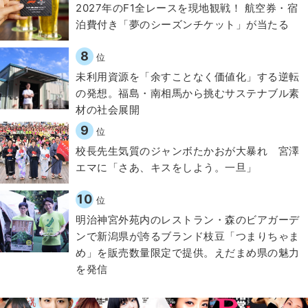
2027年のF1全レースを現地観戦！ 航空券・宿
泊費付き「夢のシーズンチケット」が当たる
8
位
​​未利用資源を「余すことなく価値化」する逆転
の発想。福島・南相馬から挑むサステナブル素
材の社会展開​
9
位
校長先生気質のジャンボたかおが大暴れ 宮澤
エマに「さあ、キスをしよう。一旦」
10
位
明治神宮外苑内のレストラン・森のビアガーデ
ンで新潟県が誇るブランド枝豆「つまりちゃま
め」を販売数量限定で提供。えだまめ県の魅力
を発信