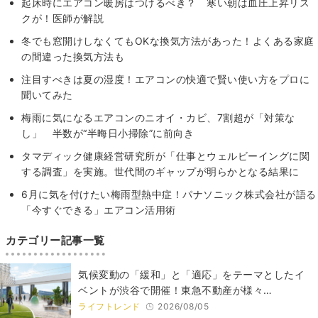
起床時にエアコン暖房はつけるべき？ 寒い朝は血圧上昇リス
クが！医師が解説
冬でも窓開けしなくてもOKな換気方法があった！よくある家庭
の間違った換気方法も
注目すべきは夏の湿度！エアコンの快適で賢い使い方をプロに
聞いてみた
梅雨に気になるエアコンのニオイ・カビ、7割超が「対策な
し」 半数が“半晦日小掃除”に前向き
タマディック健康経営研究所が「仕事とウェルビーイングに関
する調査」を実施。世代間のギャップが明らかとなる結果に
6月に気を付けたい梅雨型熱中症！パナソニック株式会社が語る
「今すぐできる」エアコン活用術
カテゴリー記事一覧
気候変動の「緩和」と「適応」をテーマとしたイ
ベントが渋谷で開催！東急不動産が様々…
ライフトレンド
2026/08/05