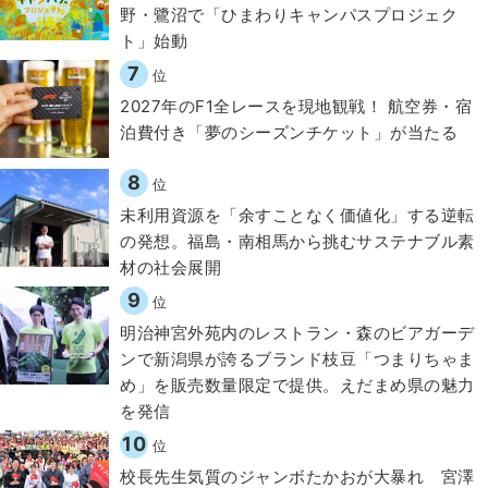
野・鷺沼で「ひまわりキャンパスプロジェク
ト」始動
7
位
2027年のF1全レースを現地観戦！ 航空券・宿
泊費付き「夢のシーズンチケット」が当たる
8
位
​​未利用資源を「余すことなく価値化」する逆転
の発想。福島・南相馬から挑むサステナブル素
材の社会展開​
9
位
明治神宮外苑内のレストラン・森のビアガーデ
ンで新潟県が誇るブランド枝豆「つまりちゃま
め」を販売数量限定で提供。えだまめ県の魅力
を発信
10
位
校長先生気質のジャンボたかおが大暴れ 宮澤