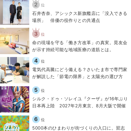
2
位
石井杏奈、アシックス新旗艦店に「没入できる
場所」 俳優の役作りとの共通点
3
位
​命の現場を守る「働き方改革」の真実。晃友会
が示す持続可能な地域医療の道筋とは。
4
位
電気代高騰にどう備える？さいたま市で専門家
が解説した「節電の限界」と太陽光の選び方
5
位
シルク・ドゥ・ソレイユ『クーザ』が16年ぶり
日本再上陸 2027年2月東京、8月大阪で開催
6
位
5000本のひまわりが街づくりの入口に。習志