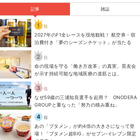
記事
雑誌
1
位
2027年のF1全レースを現地観戦！ 航空券・宿
泊費付き「夢のシーズンチケット」が当たる
2
位
​命の現場を守る「働き方改革」の真実。晃友会
が示す持続可能な地域医療の道筋とは。
3
位
なぜ59歳の三浦知良選手を起用？ ONODERA
GROUPと重なった「努力の積み重ね」
4
位
あの「ブタメン」が約4倍の大きさになって登
場！「ブタメン超BIG」がセブン‐イレブン限定