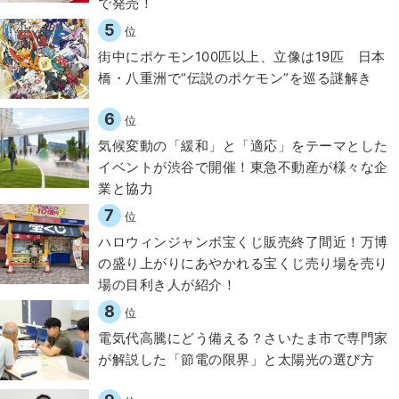
で発売！
5
位
街中にポケモン100匹以上、立像は19匹 日本
橋・八重洲で“伝説のポケモン”を巡る謎解き
6
位
気候変動の「緩和」と「適応」をテーマとした
イベントが渋谷で開催！東急不動産が様々な企
業と協力
7
位
ハロウィンジャンボ宝くじ販売終了間近！万博
の盛り上がりにあやかれる宝くじ売り場を売り
場の目利き人が紹介！
8
位
電気代高騰にどう備える？さいたま市で専門家
が解説した「節電の限界」と太陽光の選び方