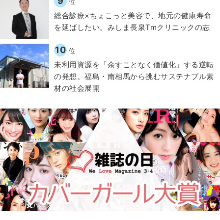
9
位
総合診療×ちょこっと美容で、地元の健康寿命
を延ばしたい。みしま長泉Tmクリニックの志
10
位
​​未利用資源を「余すことなく価値化」する逆転
の発想。福島・南相馬から挑むサステナブル素
材の社会展開​