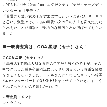
LIPPS hair 渋谷2nd floor エグゼクティブデザイナー／ディ
レクター 石井里奈さん
「普通の可愛い女の子が坊主にするというまさにGEKI-HEN
と思い、髪型ではなくあの可愛い女の子の人生も変えたんだ
と思えたことが衝撃的で魅力的な動画と思い選ばせてもらい
ました」
■一般審査賞は、COA 星那（セナ）さん！
○COA 星那（セナ）さん
「高校の3年間は大切な青春の時間だと思うのですが、その
中で伸ばした髪を卒業間近にばっさり切るという貴重な経験
をさせてもらいました。モデルさんに合わせた今っぽい韓国
風のセンターパートでGEKI-HENをさせていただき、すごく
喜んでもらえたので嬉しかったです」
○審査員コメント
レイラさん