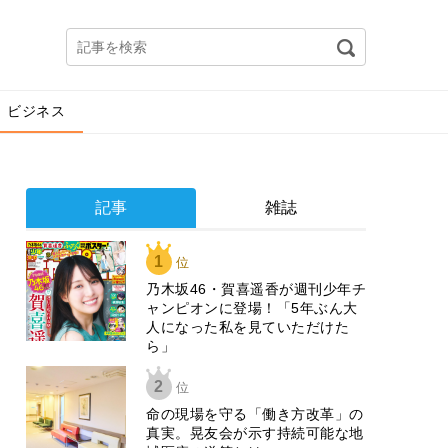
ビジネス
記事
雑誌
1
位
乃木坂46・賀喜遥香が週刊少年チ
ャンピオンに登場！「5年ぶん大
人になった私を見ていただけた
ら」
2
位
​命の現場を守る「働き方改革」の
真実。晃友会が示す持続可能な地