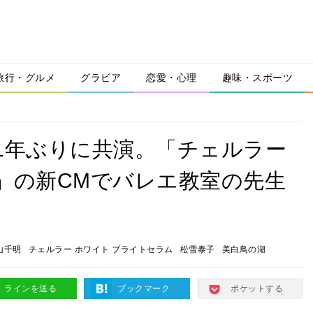
旅行・グルメ
グラビア
恋愛・心理
趣味・スポーツ
1年ぶりに共演。「チェルラー
」の新CMでバレエ教室の先生
山千明
チェルラー ホワイト ブライトセラム
松雪泰子
美白鳥の湖
ラインを送る
ブックマーク
ポケットする