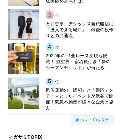
域医療の道筋とは。
3
位
石井杏奈、アシックス新旗艦店に
「没入できる場所」 俳優の役作
りとの共通点
4
位
2027年のF1全レースを現地観
戦！ 航空券・宿泊費付き「夢の
シーズンチケット」が当たる
5
位
気候変動の「緩和」と「適応」を
テーマとしたイベントが渋谷で開
催！東急不動産が様々な企業と協
力
ベスト10を表示
マガサミTOPIX