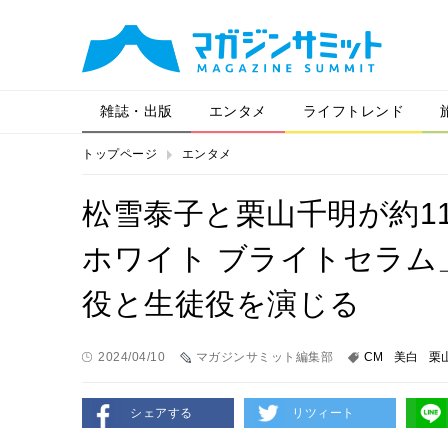
雑誌・出版
エンタメ
ライフトレンド
トップページ
エンタメ
松雪泰子と栗山千明が約1
ホワイト ブライトセラム
役と生徒役を演じる
2024/04/10
マガジンサミット編集部
CM
美白
栗
シェアする
リツィート