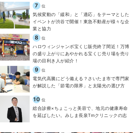
7
位
気候変動の「緩和」と「適応」をテーマとした
イベントが渋谷で開催！東急不動産が様々な企
業と協力
8
位
ハロウィンジャンボ宝くじ販売終了間近！万博
の盛り上がりにあやかれる宝くじ売り場を売り
場の目利き人が紹介！
9
位
電気代高騰にどう備える？さいたま市で専門家
が解説した「節電の限界」と太陽光の選び方
10
位
総合診療×ちょこっと美容で、地元の健康寿命
を延ばしたい。みしま長泉Tmクリニックの志