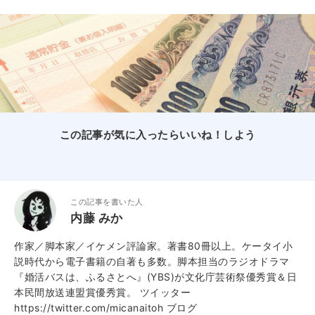
この記事が気に入ったらいいね！しよう
この記事を書いた人
内藤 みか
作家／脚本家／イケメン評論家。著書80冊以上。ケータイ小
説時代から電子書籍の自著も多数。脚本担当のラジオドラマ
『婚活バスは、ふるさとへ』(YBS)が文化庁芸術祭優秀賞＆日
本民間放送連盟賞優秀賞。 ツイッター
https://twitter.com/micanaitoh ブログ