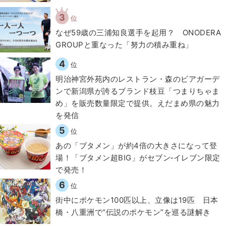
3
位
なぜ59歳の三浦知良選手を起用？ ONODERA
GROUPと重なった「努力の積み重ね」
4
位
明治神宮外苑内のレストラン・森のビアガーデ
ンで新潟県が誇るブランド枝豆「つまりちゃま
め」を販売数量限定で提供。えだまめ県の魅力
を発信
5
位
あの「ブタメン」が約4倍の大きさになって登
場！「ブタメン超BIG」がセブン‐イレブン限定
で発売！
6
位
街中にポケモン100匹以上、立像は19匹 日本
橋・八重洲で“伝説のポケモン”を巡る謎解き