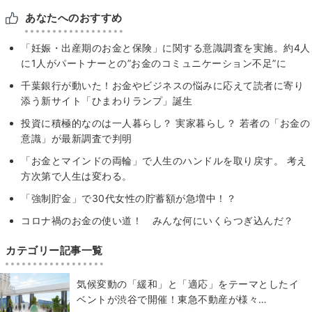
あなたへのおすすめ
「妊娠・出産期のお⾦と保険」に関する意識調査を実施。約4⼈
に1⼈がパートナーとの”お⾦のコミュニケーション不⾜”に
千葉銀行が動いた！お金やビジネスの悩みに応えて読者に寄り
添う新サイト「ひまわりランプ」誕生
投資に積極的なのは一人暮らし？ 実家暮らし？ 若者の「お金の
意識」が最新調査で判明
「お金とマインドの両輪」で人生のハンドルを取り戻す。 考え
方次第で人生は変わる。
「強制貯金」で30代女性の貯蓄額が急増中！？
コロナ禍のお金の使い道！ みんな何にいくらつぎ込んだ？
カテゴリー記事一覧
気候変動の「緩和」と「適応」をテーマとしたイ
ベントが渋谷で開催！東急不動産が様々…