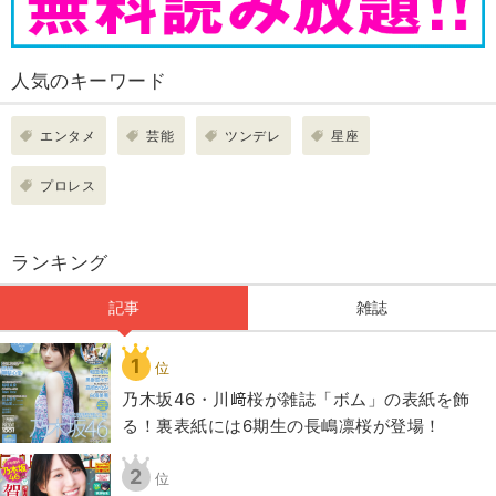
人気のキーワード
エンタメ
芸能
ツンデレ
星座
プロレス
ランキング
記事
雑誌
1
位
乃木坂46・川﨑桜が雑誌「ボム」の表紙を飾
る！裏表紙には6期生の長嶋凛桜が登場！
2
位