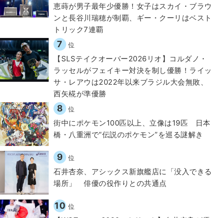
恵蒔が男子最年少優勝！女子はスカイ・ブラウ
ンと長谷川瑞穂が制覇、ギー・クーリはベスト
トリック7連覇
7
位
【SLSテイクオーバー2026リオ】コルダノ・
ラッセルがフェイキー対決を制し優勝！ライッ
サ・レアウは2022年以来ブラジル大会無敗、
西矢椛が準優勝
8
位
街中にポケモン100匹以上、立像は19匹 日本
橋・八重洲で“伝説のポケモン”を巡る謎解き
9
位
石井杏奈、アシックス新旗艦店に「没入できる
場所」 俳優の役作りとの共通点
10
位