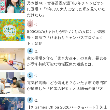
乃木坂46・賀喜遥香が週刊少年チャンピオン
に登場！「5年ぶん大人になった私を見ていた
だけたら」
3
位
5000本のひまわりが街づくりの入口に。習志
野・鷺沼で「ひまわりキャンパスプロジェク
ト」始動
4
位
​命の現場を守る「働き方改革」の真実。晃友会
が示す持続可能な地域医療の道筋とは。
5
位
電気代高騰にどう備える？さいたま市で専門家
が解説した「節電の限界」と太陽光の選び方
6
位
【X Games Chiba 2026パーク＆バート】河上