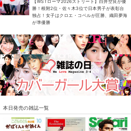
【WSTローマ2026ストリート】白井空良が優
勝！根附2位・佐々木3位で日本男子が表彰台
独占！女子はクロエ・コベルが圧勝、織田夢海
が準優勝
本日発売の雑誌一覧