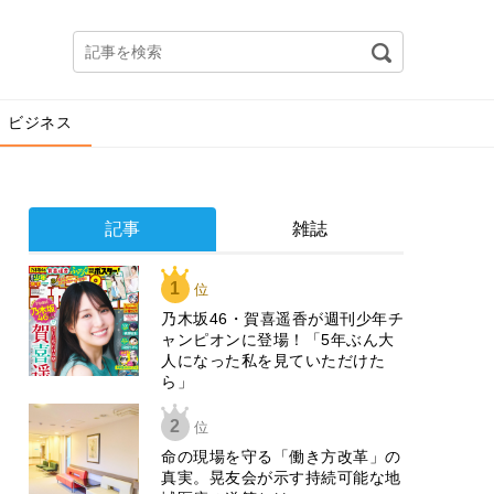
ビジネス
記事
雑誌
1
位
乃木坂46・賀喜遥香が週刊少年チ
ャンピオンに登場！「5年ぶん大
人になった私を見ていただけた
ら」
2
位
​命の現場を守る「働き方改革」の
真実。晃友会が示す持続可能な地