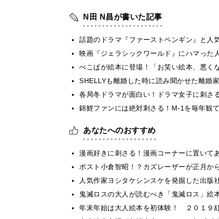
N田 N昌が書いた記事
話題のドラマ『ファーストペンギン』と人
映画『ジェラシックワールド』にハマった
ぺこぱが絵本に登場！「お笑い絵本、悪く
SHELLYも離婚した時に読み聞かせた離婚
各局冬ドラマが面白い！ドラマ女子に刺さ
錦鯉ファンには絶対刺さる！M-1を毎年観
あなたへのおすすめ
漫画好きに刺さる！漫画コーナーに置いて
ポスト小倉智昭！？カズレーザーが正月か
人気作家ヨシタケシンスケを発掘した出版
鬼滅ロスの大人が読むべき「鬼滅ロス」絵
年末年始は大人絵本を初体験！ ２０１９