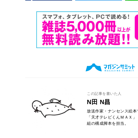
この記事を書いた人
N田 N昌
放送作家・ナンセンス絵本
「天才テレビくんＭＡＸ」
組の構成脚本を担当。