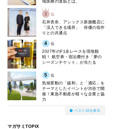
域医療の道筋とは。
3
位
石井杏奈、アシックス新旗艦店に
「没入できる場所」 俳優の役作
りとの共通点
4
位
2027年のF1全レースを現地観
戦！ 航空券・宿泊費付き「夢の
シーズンチケット」が当たる
5
位
気候変動の「緩和」と「適応」を
テーマとしたイベントが渋谷で開
催！東急不動産が様々な企業と協
力
ベスト10を表示
マガサミTOPIX