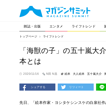
雑誌・出版
エンタメ
ライフトレンド
トップページ
ライフトレンド
「海獣の子」の五十嵐大
本とは
2020/11/16
N田 N昌
絵本
大人絵本
五十嵐大介
シェアする
リツィート
先日、「絵本作家・ヨシタケシンスケの白泉社作