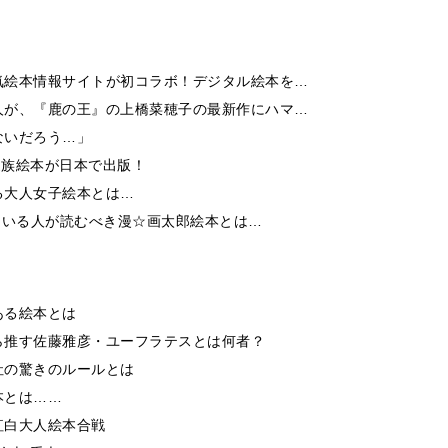
気絵本情報サイトが初コラボ！デジタル絵本を…
人が、『鹿の王』の上橋菜穂子の最新作にハマ…
ないだろう…」
家族絵本が日本で出版！
る大人女子絵本とは…
ている人が読むべき漫☆画太郎絵本とは…
ある絵本とは
ら推す佐藤雅彦・ユーフラテスとは何者？
社の驚きのルールとは
本とは……
紅白大人絵本合戦