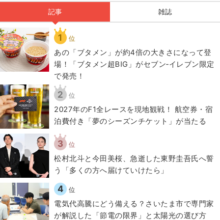
記事
雑誌
1
位
あの「ブタメン」が約4倍の大きさになって登
場！「ブタメン超BIG」がセブン‐イレブン限定
で発売！
2
位
2027年のF1全レースを現地観戦！ 航空券・宿
泊費付き「夢のシーズンチケット」が当たる
3
位
松村北斗と今田美桜、急逝した東野圭吾氏へ誓
う「多くの方へ届けていけたら」
4
位
電気代高騰にどう備える？さいたま市で専門家
が解説した「節電の限界」と太陽光の選び方