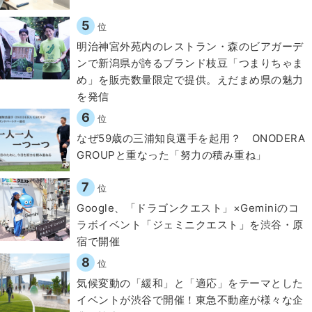
5
位
明治神宮外苑内のレストラン・森のビアガーデ
ンで新潟県が誇るブランド枝豆「つまりちゃま
め」を販売数量限定で提供。えだまめ県の魅力
を発信
6
位
なぜ59歳の三浦知良選手を起用？ ONODERA
GROUPと重なった「努力の積み重ね」
7
位
Google、「ドラゴンクエスト」×Geminiのコ
ラボイベント「ジェミニクエスト」を渋谷・原
宿で開催
8
位
気候変動の「緩和」と「適応」をテーマとした
イベントが渋谷で開催！東急不動産が様々な企