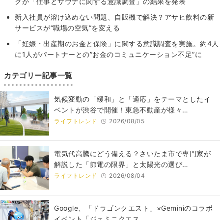
クが「仕事とサウナに関する意識調査」の結果を発表
新入社員が溶け込めない問題、自販機で解決？アサヒ飲料の新
サービスが“職場の空気”を変える
「妊娠・出産期のお⾦と保険」に関する意識調査を実施。約4⼈
に1⼈がパートナーとの”お⾦のコミュニケーション不⾜”に
カテゴリー記事一覧
気候変動の「緩和」と「適応」をテーマとしたイ
ベントが渋谷で開催！東急不動産が様々…
ライフトレンド
2026/08/05
電気代高騰にどう備える？さいたま市で専門家が
解説した「節電の限界」と太陽光の選び…
ライフトレンド
2026/08/04
Google、「ドラゴンクエスト」×Geminiのコラボ
イベント「ジェミニクエス…