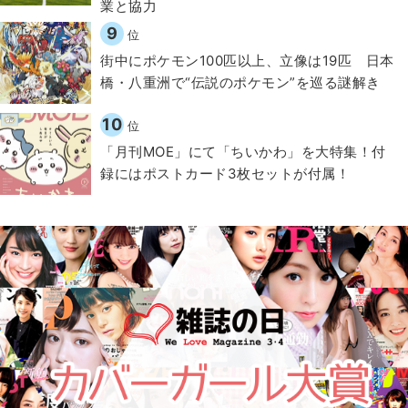
業と協力
9
位
街中にポケモン100匹以上、立像は19匹 日本
橋・八重洲で“伝説のポケモン”を巡る謎解き
10
位
「月刊MOE」にて「ちいかわ」を大特集！付
録にはポストカード3枚セットが付属！