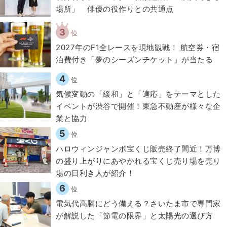
場所」 俳優の役作りとの共通点
3
位
2027年のF1全レースを現地観戦！ 航空券・宿
泊費付き「夢のシーズンチケット」が当たる
4
位
気候変動の「緩和」と「適応」をテーマとした
イベントが渋谷で開催！東急不動産が様々な企
業と協力
5
位
ハロウィンジャンボ宝くじ販売終了間近！万博
の盛り上がりにあやかれる宝くじ売り場を売り
場の目利き人が紹介！
6
位
電気代高騰にどう備える？さいたま市で専門家
が解説した「節電の限界」と太陽光の選び方