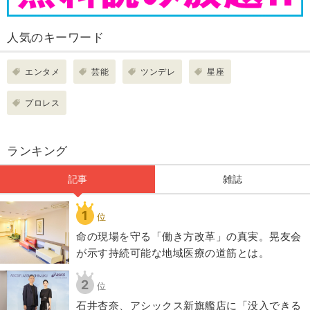
人気のキーワード
エンタメ
芸能
ツンデレ
星座
プロレス
ランキング
記事
雑誌
1
位
​命の現場を守る「働き方改革」の真実。晃友会
が示す持続可能な地域医療の道筋とは。
2
位
石井杏奈、アシックス新旗艦店に「没入できる