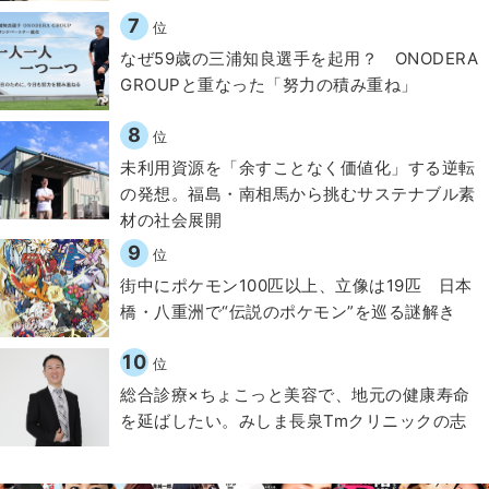
7
位
なぜ59歳の三浦知良選手を起用？ ONODERA
GROUPと重なった「努力の積み重ね」
8
位
​​未利用資源を「余すことなく価値化」する逆転
の発想。福島・南相馬から挑むサステナブル素
材の社会展開​
9
位
街中にポケモン100匹以上、立像は19匹 日本
橋・八重洲で“伝説のポケモン”を巡る謎解き
10
位
総合診療×ちょこっと美容で、地元の健康寿命
を延ばしたい。みしま長泉Tmクリニックの志