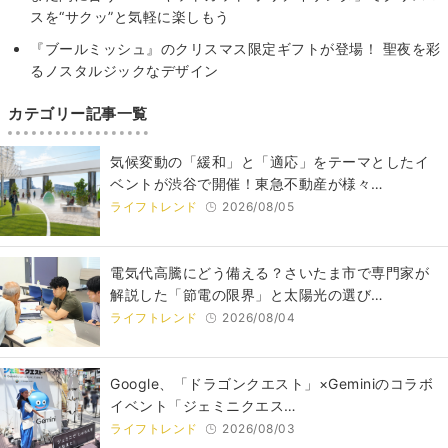
スを“サクッ”と気軽に楽しもう
『ブールミッシュ』のクリスマス限定ギフトが登場！ 聖夜を彩
るノスタルジックなデザイン
カテゴリー記事一覧
気候変動の「緩和」と「適応」をテーマとしたイ
ベントが渋谷で開催！東急不動産が様々…
ライフトレンド
2026/08/05
電気代高騰にどう備える？さいたま市で専門家が
解説した「節電の限界」と太陽光の選び…
ライフトレンド
2026/08/04
Google、「ドラゴンクエスト」×Geminiのコラボ
イベント「ジェミニクエス…
ライフトレンド
2026/08/03