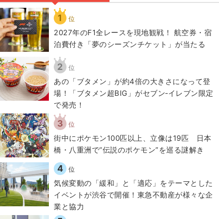
1
位
2027年のF1全レースを現地観戦！ 航空券・宿
泊費付き「夢のシーズンチケット」が当たる
2
位
あの「ブタメン」が約4倍の大きさになって登
場！「ブタメン超BIG」がセブン‐イレブン限定
で発売！
3
位
街中にポケモン100匹以上、立像は19匹 日本
橋・八重洲で“伝説のポケモン”を巡る謎解き
4
位
気候変動の「緩和」と「適応」をテーマとした
イベントが渋谷で開催！東急不動産が様々な企
業と協力