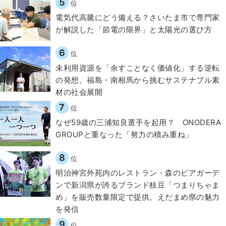
5
位
電気代高騰にどう備える？さいたま市で専門家
が解説した「節電の限界」と太陽光の選び方
6
位
​​未利用資源を「余すことなく価値化」する逆転
の発想。福島・南相馬から挑むサステナブル素
材の社会展開​
7
位
なぜ59歳の三浦知良選手を起用？ ONODERA
GROUPと重なった「努力の積み重ね」
8
位
明治神宮外苑内のレストラン・森のビアガーデ
ンで新潟県が誇るブランド枝豆「つまりちゃま
め」を販売数量限定で提供。えだまめ県の魅力
を発信
9
位