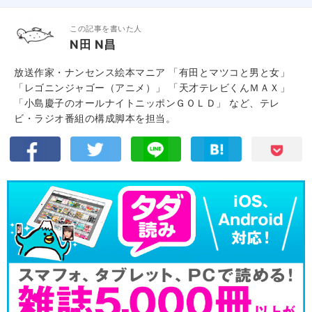
この記事を書いた人
N田 N昌
放送作家・ナンセンス絵本マニア 「有田とマツコと男と女」
「レゴニンジャゴー（アニメ）」 「天才テレビくんＭＡＸ」
「小島慶子のオールナイトニッポンＧＯＬＤ」 など、テレ
ビ・ラジオ番組の構成脚本を担当。