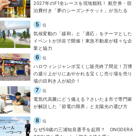
2027年のF1全レースを現地観戦！ 航空券・宿
泊費付き「夢のシーズンチケット」が当たる
5
位
気候変動の「緩和」と「適応」をテーマとした
イベントが渋谷で開催！東急不動産が様々な企
業と協力
6
位
ハロウィンジャンボ宝くじ販売終了間近！万博
の盛り上がりにあやかれる宝くじ売り場を売り
場の目利き人が紹介！
7
位
電気代高騰にどう備える？さいたま市で専門家
が解説した「節電の限界」と太陽光の選び方
8
位
なぜ59歳の三浦知良選手を起用？ ONODERA