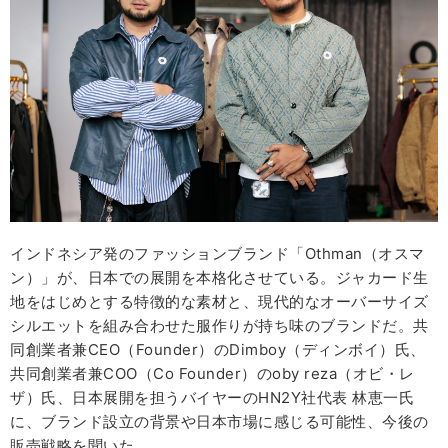
インドネシア発のファッションブランド「Othman（オスマ
ン）」が、日本での展開を本格化させている。ジャカード生
地をはじめとする特徴的な素材と、現代的なオーバーサイズ
シルエットを組み合わせた服作りが持ち味のブランドだ。共
同創業者兼CEO（Founder）のDimboy（ディンボイ）氏、
共同創業者兼COO（Co Founder）のoby reza（オビ・レ
ザ）氏、日本展開を担うバイヤーのHN2Y社代表 林恵一氏
に、ブランド設立の背景や日本市場に感じる可能性、今後の
販売戦略を聞いた。