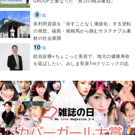
GROUPと重なった「努力の積み重ね」
9
位
​​未利用資源を「余すことなく価値化」する逆転
の発想。福島・南相馬から挑むサステナブル素
材の社会展開​
10
位
総合診療×ちょこっと美容で、地元の健康寿命
を延ばしたい。みしま長泉Tmクリニックの志