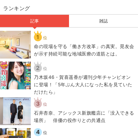
ランキング
記事
雑誌
1
位
​命の現場を守る「働き方改革」の真実。晃友会
が示す持続可能な地域医療の道筋とは。
2
位
乃木坂46・賀喜遥香が週刊少年チャンピオン
に登場！「5年ぶん大人になった私を見ていた
だけたら」
3
位
石井杏奈、アシックス新旗艦店に「没入できる
場所」 俳優の役作りとの共通点
4
位