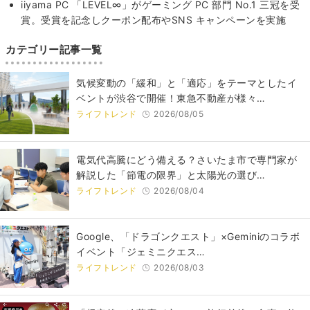
iiyama PC 「LEVEL∞」がゲーミング PC 部門 No.1 三冠を受
賞。受賞を記念しクーポン配布やSNS キャンペーンを実施
カテゴリー記事一覧
気候変動の「緩和」と「適応」をテーマとしたイ
ベントが渋谷で開催！東急不動産が様々…
ライフトレンド
2026/08/05
電気代高騰にどう備える？さいたま市で専門家が
解説した「節電の限界」と太陽光の選び…
ライフトレンド
2026/08/04
Google、「ドラゴンクエスト」×Geminiのコラボ
イベント「ジェミニクエス…
ライフトレンド
2026/08/03