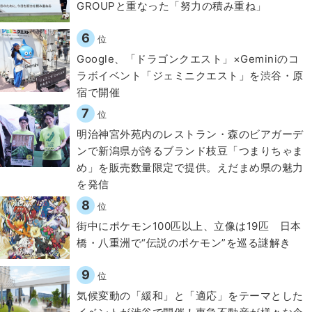
GROUPと重なった「努力の積み重ね」
6
位
Google、「ドラゴンクエスト」×Geminiのコ
ラボイベント「ジェミニクエスト」を渋谷・原
宿で開催
7
位
明治神宮外苑内のレストラン・森のビアガーデ
ンで新潟県が誇るブランド枝豆「つまりちゃま
め」を販売数量限定で提供。えだまめ県の魅力
を発信
8
位
街中にポケモン100匹以上、立像は19匹 日本
橋・八重洲で“伝説のポケモン”を巡る謎解き
9
位
気候変動の「緩和」と「適応」をテーマとした