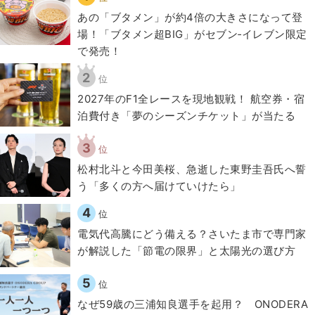
あの「ブタメン」が約4倍の大きさになって登
場！「ブタメン超BIG」がセブン‐イレブン限定
で発売！
2
位
2027年のF1全レースを現地観戦！ 航空券・宿
泊費付き「夢のシーズンチケット」が当たる
3
位
松村北斗と今田美桜、急逝した東野圭吾氏へ誓
う「多くの方へ届けていけたら」
4
位
電気代高騰にどう備える？さいたま市で専門家
が解説した「節電の限界」と太陽光の選び方
5
位
なぜ59歳の三浦知良選手を起用？ ONODERA