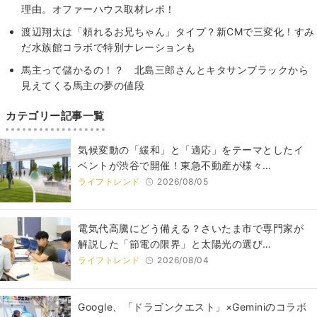
理由。オファーハウス取材レポ！
渡辺翔太は「頼れるお兄ちゃん」タイプ？新CMで三変化！すみ
だ水族館コラボで特別ナレーションも
馬主って儲かるの！？ 北島三郎さんとキタサンブラックから
見えてくる馬主の夢の値段
カテゴリー記事一覧
気候変動の「緩和」と「適応」をテーマとしたイ
ベントが渋谷で開催！東急不動産が様々…
ライフトレンド
2026/08/05
電気代高騰にどう備える？さいたま市で専門家が
解説した「節電の限界」と太陽光の選び…
ライフトレンド
2026/08/04
Google、「ドラゴンクエスト」×Geminiのコラボ