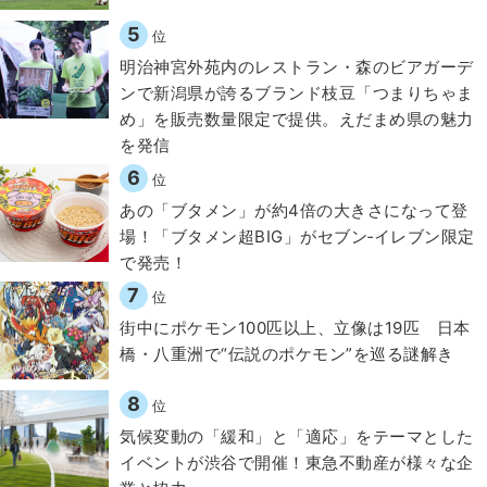
5
位
明治神宮外苑内のレストラン・森のビアガーデ
ンで新潟県が誇るブランド枝豆「つまりちゃま
め」を販売数量限定で提供。えだまめ県の魅力
を発信
6
位
あの「ブタメン」が約4倍の大きさになって登
場！「ブタメン超BIG」がセブン‐イレブン限定
で発売！
7
位
街中にポケモン100匹以上、立像は19匹 日本
橋・八重洲で“伝説のポケモン”を巡る謎解き
8
位
気候変動の「緩和」と「適応」をテーマとした
イベントが渋谷で開催！東急不動産が様々な企