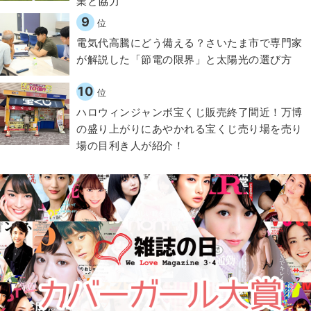
業と協力
9
位
電気代高騰にどう備える？さいたま市で専門家
が解説した「節電の限界」と太陽光の選び方
10
位
ハロウィンジャンボ宝くじ販売終了間近！万博
の盛り上がりにあやかれる宝くじ売り場を売り
場の目利き人が紹介！