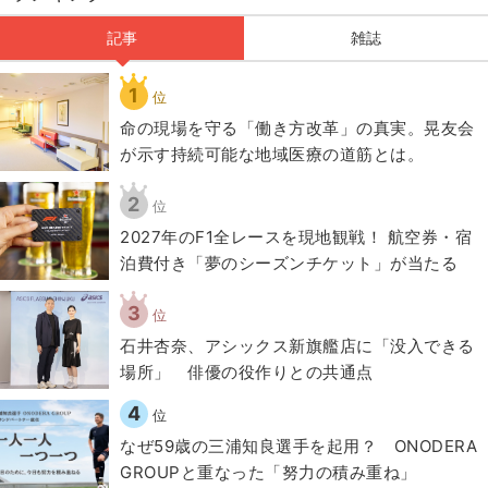
記事
雑誌
1
位
​命の現場を守る「働き方改革」の真実。晃友会
が示す持続可能な地域医療の道筋とは。
2
位
2027年のF1全レースを現地観戦！ 航空券・宿
泊費付き「夢のシーズンチケット」が当たる
3
位
石井杏奈、アシックス新旗艦店に「没入できる
場所」 俳優の役作りとの共通点
4
位
なぜ59歳の三浦知良選手を起用？ ONODERA
GROUPと重なった「努力の積み重ね」