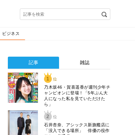
ビジネス
記事
雑誌
1
位
乃木坂46・賀喜遥香が週刊少年チ
ャンピオンに登場！「5年ぶん大
人になった私を見ていただけた
ら」
2
位
石井杏奈、アシックス新旗艦店に
「没入できる場所」 俳優の役作