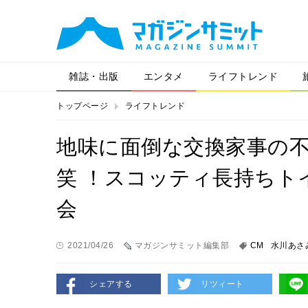
雑誌・出版
エンタメ
ライフトレンド
トップページ
ライフトレンド
地味に面倒な交換家事の
笑 ！スコッティ長持ちト
会
2021/04/26
マガジンサミット編集部
CM
水川あさ
シェアする
リツィート