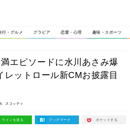
旅行・グルメ
グラビア
恋愛・心理
趣味・スポーツ
不満エピソードに水川あさみ爆
イレットロール新CMお披露目
み
スコッティ
ラインを送る
ブックマーク
ポケットする