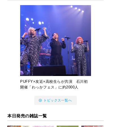
PUFFY×友近×高校生らが共演 石川初
開催「わっかフェス」に約2000人
トピックス一覧へ
本日発売の雑誌一覧