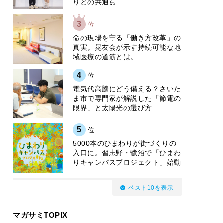
りとの共通点
3
位
​命の現場を守る「働き方改革」の
真実。晃友会が示す持続可能な地
域医療の道筋とは。
4
位
電気代高騰にどう備える？さいた
ま市で専門家が解説した「節電の
限界」と太陽光の選び方
5
位
5000本のひまわりが街づくりの
入口に。習志野・鷺沼で「ひまわ
りキャンパスプロジェクト」始動
ベスト10を表示
マガサミTOPIX