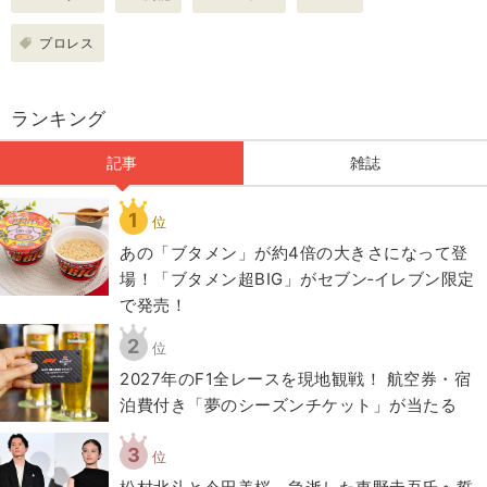
プロレス
ランキング
記事
雑誌
1
位
あの「ブタメン」が約4倍の大きさになって登
場！「ブタメン超BIG」がセブン‐イレブン限定
で発売！
2
位
2027年のF1全レースを現地観戦！ 航空券・宿
泊費付き「夢のシーズンチケット」が当たる
3
位