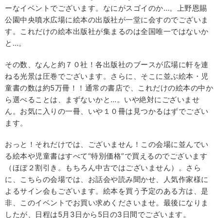
ーなイベントでございます。なにがスゴイのか…。上野恩賜
公園中央噴水広場に絵本の出版社が一堂に会すのでございま
す。これだけの絵本出版社が集まるのは全国唯一ではないか
と…。
その数、なんと約７０社！各出版社のブースが広場に軒を連
ねる光景は圧巻でございます。さらに、そこに並ぶ絵本・児
童書の数は約5万冊！！通常の書店で、これだけの絵本の中か
ら選べることは、まずないかと…。いや絶対にございませ
ん。お気に入りの一冊、いや１０冊は見つかるはずでござい
ます。
おっと！それだけでは、ございません！この会場に並んでい
る絵本や児童書はすべて“特別価格”で買えるのでございます
（ほぼ２割引き。もちろん中古ではございません）。さら
に、こちらの会場では、お話会や読み聞かせ、人気作家様に
よるサイン会もございます。絵本を買う予定のある方は、是
非、このイベントでお買い求めくださいませ。最後になりま
したが、日程は5月3日から5日の3日間でございます。