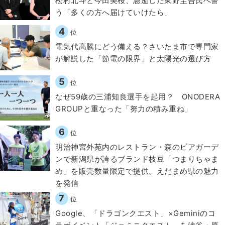
松村北斗と今田美桜、急逝した東野圭吾氏へ誓
う「多くの方へ届けていけたら」
4
位
電気代高騰にどう備える？さいたま市で専門家
が解説した「節電の限界」と太陽光の選び方
5
位
なぜ59歳の三浦知良選手を起用？ ONODERA
GROUPと重なった「努力の積み重ね」
6
位
明治神宮外苑内のレストラン・森のビアガーデ
ンで新潟県が誇るブランド枝豆「つまりちゃま
め」を販売数量限定で提供。えだまめ県の魅力
を発信
7
位
Google、「ドラゴンクエスト」×Geminiのコ