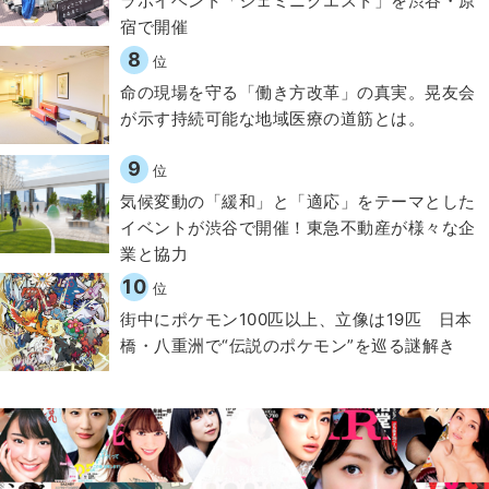
ラボイベント「ジェミニクエスト」を渋谷・原
宿で開催
8
位
​命の現場を守る「働き方改革」の真実。晃友会
が示す持続可能な地域医療の道筋とは。
9
位
気候変動の「緩和」と「適応」をテーマとした
イベントが渋谷で開催！東急不動産が様々な企
業と協力
10
位
街中にポケモン100匹以上、立像は19匹 日本
橋・八重洲で“伝説のポケモン”を巡る謎解き