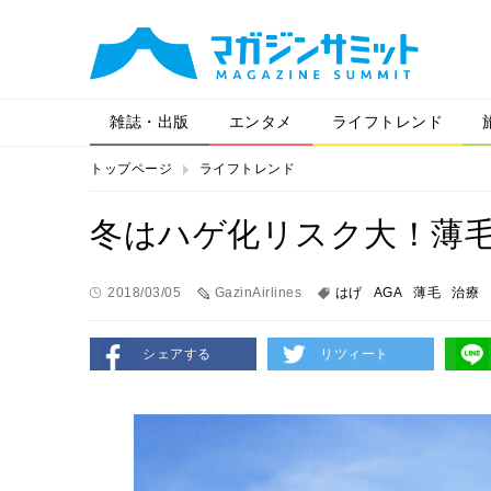
雑誌・出版
エンタメ
ライフトレンド
トップページ
ライフトレンド
冬はハゲ化リスク大！薄
2018/03/05
GazinAirlines
はげ
AGA
薄毛
治療
シェアする
リツィート