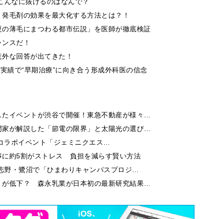
こんなに抜けるのはなんで？
。発毛剤の効果を最大化する方法とは？！
夏の薄毛にまつわる都市伝説」を医師が徹底検証
ャンスだ！
意外な回答が出てきた！
の実績で“早期治療”に向き合う形成外科医の信念
したイベントが渋谷で開催！東急不動産が様々…
門家が解説した「節電の限界」と太陽光の選び…
niのコラボイベント「ジェミニクエス…
事に約5割がストレス 負担を減らす賢い方法
習志野・鷺沼で「ひまわりキャンパスプロジ…
」が低下？ 森永乳業が日本初の最新研究結果…