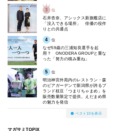
3
位
石井杏奈、アシックス新旗艦店に
「没入できる場所」 俳優の役作
りとの共通点
4
位
なぜ59歳の三浦知良選手を起
用？ ONODERA GROUPと重な
った「努力の積み重ね」
5
位
明治神宮外苑内のレストラン・森
のビアガーデンで新潟県が誇るブ
ランド枝豆「つまりちゃまめ」を
販売数量限定で提供。えだまめ県
の魅力を発信
ベスト10を表示
マガサミTOPIX