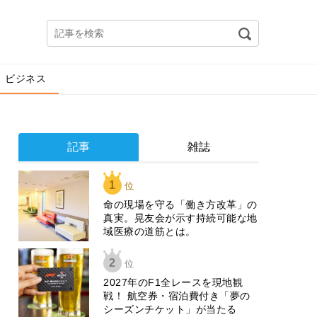
ビジネス
記事
雑誌
1
位
​命の現場を守る「働き方改革」の
真実。晃友会が示す持続可能な地
域医療の道筋とは。
2
位
2027年のF1全レースを現地観
戦！ 航空券・宿泊費付き「夢の
シーズンチケット」が当たる