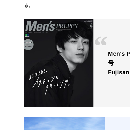
る。
Men'
号
Fujisa