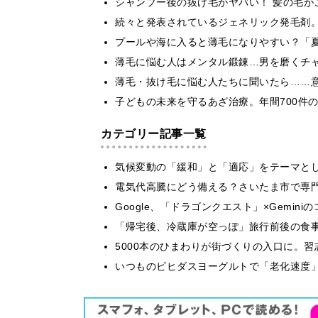
シャンプー後の抜け毛がヤバい！ 髪の毛が
続々と発表されているジェネリック発毛剤
プールや海に入ると薄毛になりやすい？「
薄毛に悩む人はメンタル鍛錬…男を磨くチ
薄毛・抜け毛に悩む人たちに聞いたら……
子どもの未来を守るあざ治療。年間700件
カテゴリー記事一覧
気候変動の「緩和」と「適応」をテーマと
電気代高騰にどう備える？さいたま市で専
Google、「ドラゴンクエスト」×Gemi
「帰宅後、冷蔵庫が空っぽ」旅行前後の食
5000本のひまわりが街づくりの入口に。
いつものビヒダスヨーグルトで「老化速度