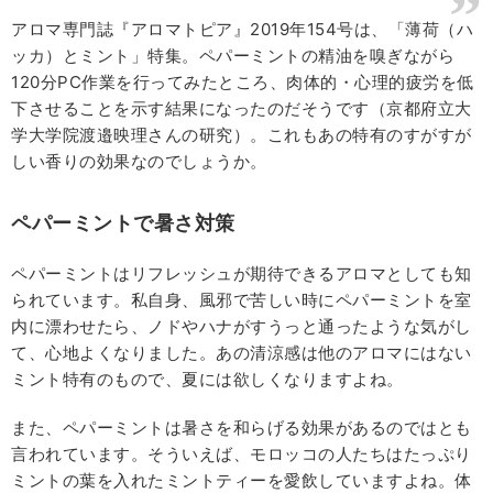
アロマ専門誌『アロマトピア』2019年154号は、「薄荷（ハ
ッカ）とミント」特集。ペパーミントの精油を嗅ぎながら
120分PC作業を行ってみたところ、肉体的・心理的疲労を低
下させることを示す結果になったのだそうです（京都府立大
学大学院渡邉映理さんの研究）。これもあの特有のすがすが
しい香りの効果なのでしょうか。
ペパーミントで暑さ対策
ペパーミントはリフレッシュが期待できるアロマとしても知
られています。私自身、風邪で苦しい時にペパーミントを室
内に漂わせたら、ノドやハナがすうっと通ったような気がし
て、心地よくなりました。あの清涼感は他のアロマにはない
ミント特有のもので、夏には欲しくなりますよね。
また、ペパーミントは暑さを和らげる効果があるのではとも
言われています。そういえば、モロッコの人たちはたっぷり
ミントの葉を入れたミントティーを愛飲していますよね。体