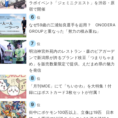
ラボイベント「ジェミニクエスト」を渋谷・原
宿で開催
6
位
なぜ59歳の三浦知良選手を起用？ ONODERA
GROUPと重なった「努力の積み重ね」
7
位
明治神宮外苑内のレストラン・森のビアガーデ
ンで新潟県が誇るブランド枝豆「つまりちゃま
め」を販売数量限定で提供。えだまめ県の魅力
を発信
8
位
「月刊MOE」にて「ちいかわ」を大特集！付
録にはポストカード3枚セットが付属！
9
位
街中にポケモン100匹以上、立像は19匹 日本