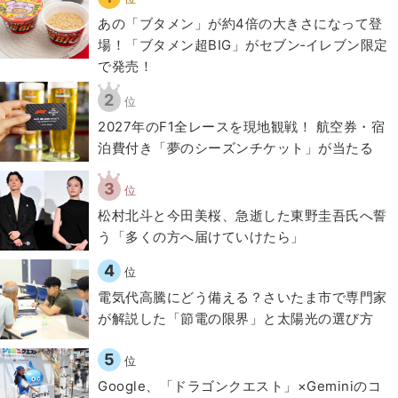
あの「ブタメン」が約4倍の大きさになって登
場！「ブタメン超BIG」がセブン‐イレブン限定
で発売！
2
位
2027年のF1全レースを現地観戦！ 航空券・宿
泊費付き「夢のシーズンチケット」が当たる
3
位
松村北斗と今田美桜、急逝した東野圭吾氏へ誓
う「多くの方へ届けていけたら」
4
位
電気代高騰にどう備える？さいたま市で専門家
が解説した「節電の限界」と太陽光の選び方
5
位
Google、「ドラゴンクエスト」×Geminiのコ