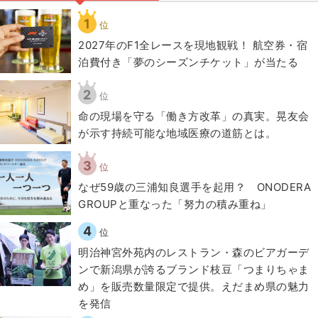
1
位
2027年のF1全レースを現地観戦！ 航空券・宿
泊費付き「夢のシーズンチケット」が当たる
2
位
​命の現場を守る「働き方改革」の真実。晃友会
が示す持続可能な地域医療の道筋とは。
3
位
なぜ59歳の三浦知良選手を起用？ ONODERA
GROUPと重なった「努力の積み重ね」
4
位
明治神宮外苑内のレストラン・森のビアガーデ
ンで新潟県が誇るブランド枝豆「つまりちゃま
め」を販売数量限定で提供。えだまめ県の魅力
を発信