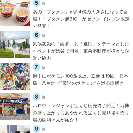
5
位
あの「ブタメン」が約4倍の大きさになって登
場！「ブタメン超BIG」がセブン‐イレブン限定
で発売！
6
位
気候変動の「緩和」と「適応」をテーマとした
イベントが渋谷で開催！東急不動産が様々な企
業と協力
7
位
街中にポケモン100匹以上、立像は19匹 日本
橋・八重洲で“伝説のポケモン”を巡る謎解き
8
位
ハロウィンジャンボ宝くじ販売終了間近！万博
の盛り上がりにあやかれる宝くじ売り場を売り
場の目利き人が紹介！
9
位