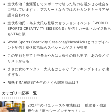
室伏広治「生涯通してスポーツで培った能力を活かせる社会を
目指しています」、アスリートならではのセカンドキャリアが
語り合われる
室伏広治氏・為末大氏ら登場のセッションイベント「WORLD
SPORTS CREATIVITY SESSIONS」配信！カール・ルイス氏ら
もVTR出演
World Sports Creativity SessionsがNewsPicksとコラボイベ
ント配信！室伏広治氏らスペシャルゲストが登場
この笑顔を見て！中条あやみは大根性の持ち主で、あの金メダ
リストからも…
まさに食のエンタメ！大人もはしゃぐ『クッキングトイ』が凄
すぎる。
加熱する“桜商戦”今年のさくら関連商品は？
カテゴリー記事一覧
2027年のF1全レースを現地観戦！ 航空券・宿泊
費付き「夢のシーズンチケット」…