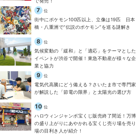
で発売！
7
位
街中にポケモン100匹以上、立像は19匹 日本
橋・八重洲で“伝説のポケモン”を巡る謎解き
8
位
気候変動の「緩和」と「適応」をテーマとした
イベントが渋谷で開催！東急不動産が様々な企
業と協力
9
位
電気代高騰にどう備える？さいたま市で専門家
が解説した「節電の限界」と太陽光の選び方
10
位
ハロウィンジャンボ宝くじ販売終了間近！万博
の盛り上がりにあやかれる宝くじ売り場を売り
場の目利き人が紹介！