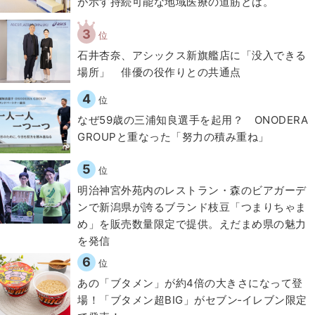
が示す持続可能な地域医療の道筋とは。
3
位
石井杏奈、アシックス新旗艦店に「没入できる
場所」 俳優の役作りとの共通点
4
位
なぜ59歳の三浦知良選手を起用？ ONODERA
GROUPと重なった「努力の積み重ね」
5
位
明治神宮外苑内のレストラン・森のビアガーデ
ンで新潟県が誇るブランド枝豆「つまりちゃま
め」を販売数量限定で提供。えだまめ県の魅力
を発信
6
位
あの「ブタメン」が約4倍の大きさになって登
場！「ブタメン超BIG」がセブン‐イレブン限定