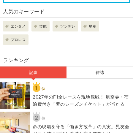
人気のキーワード
エンタメ
芸能
ツンデレ
星座
プロレス
ランキング
記事
雑誌
1
位
2027年のF1全レースを現地観戦！ 航空券・宿
泊費付き「夢のシーズンチケット」が当たる
2
位
​命の現場を守る「働き方改革」の真実。晃友会