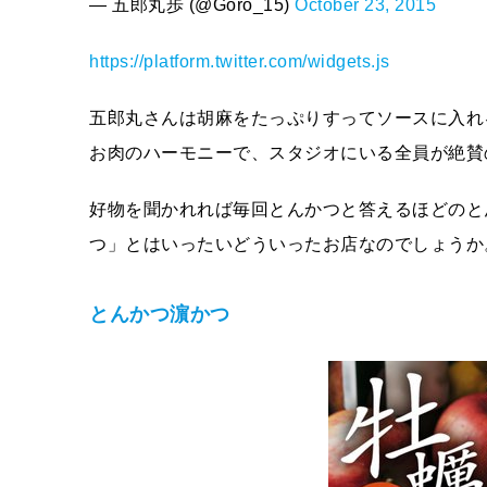
— 五郎丸歩 (@Goro_15)
October 23, 2015
https://platform.twitter.com/widgets.js
五郎丸さんは胡麻をたっぷりすってソースに入れ
お肉のハーモニーで、スタジオにいる全員が絶賛
好物を聞かれれば毎回とんかつと答えるほどのと
つ」とはいったいどういったお店なのでしょうか
とんかつ濵かつ