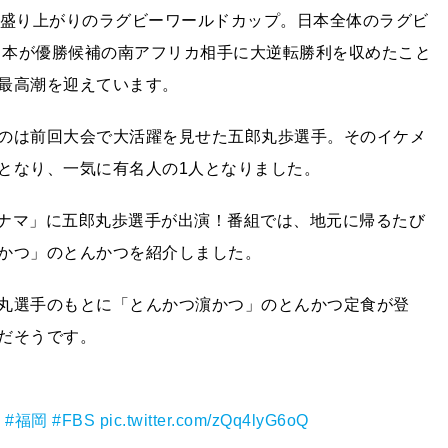
大盛り上がりのラグビーワールドカップ。日本全体のラグビ
で日本が優勝候補の南アフリカ相手に大逆転勝利を収めたこと
最高潮を迎えています。
のは前回大会で大活躍を見せた五郎丸歩選手。そのイケメ
となり、一気に有名人の1人となりました。
ごナマ」に五郎丸歩選手が出演！番組では、地元に帰るたび
かつ」のとんかつを紹介しました。
丸選手のもとに「とんかつ濵かつ」のとんかつ定食が登
だそうです。
つ
#福岡
#FBS
pic.twitter.com/zQq4lyG6oQ