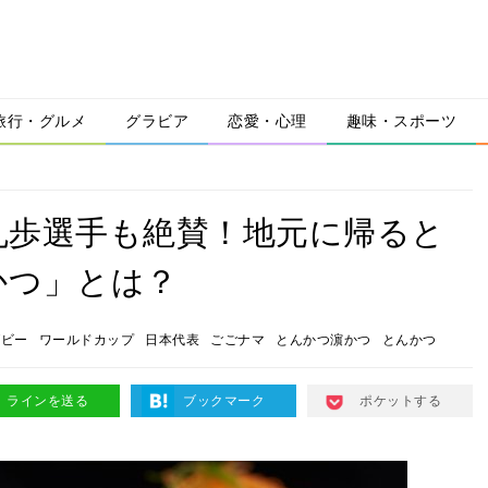
旅行・グルメ
グラビア
恋愛・心理
趣味・スポーツ
丸歩選手も絶賛！地元に帰ると
かつ」とは？
グビー
ワールドカップ
日本代表
ごごナマ
とんかつ濵かつ
とんかつ
ラインを送る
ブックマーク
ポケットする