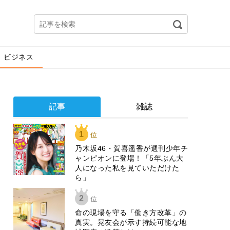
ビジネス
記事
雑誌
1
位
乃木坂46・賀喜遥香が週刊少年チ
ャンピオンに登場！「5年ぶん大
人になった私を見ていただけた
ら」
2
位
​命の現場を守る「働き方改革」の
真実。晃友会が示す持続可能な地