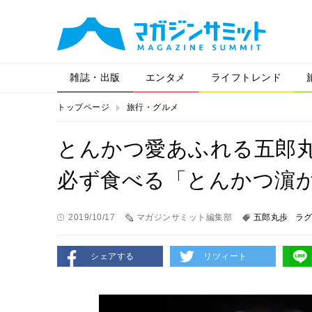
雑誌・出版
エンタメ
ライフトレンド
トップページ
旅行・グルメ
とんかつ愛あふれる五郎
必ず食べる「とんかつ濵
2019/10/17
マガジンサミット編集部
五郎丸歩
ラ
シェアする
リツィート