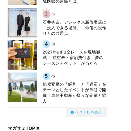
域医療の道筋とは。
3
位
石井杏奈、アシックス新旗艦店に
「没入できる場所」 俳優の役作
りとの共通点
4
位
2027年のF1全レースを現地観
戦！ 航空券・宿泊費付き「夢の
シーズンチケット」が当たる
5
位
気候変動の「緩和」と「適応」を
テーマとしたイベントが渋谷で開
催！東急不動産が様々な企業と協
力
ベスト10を表示
マガサミTOPIX