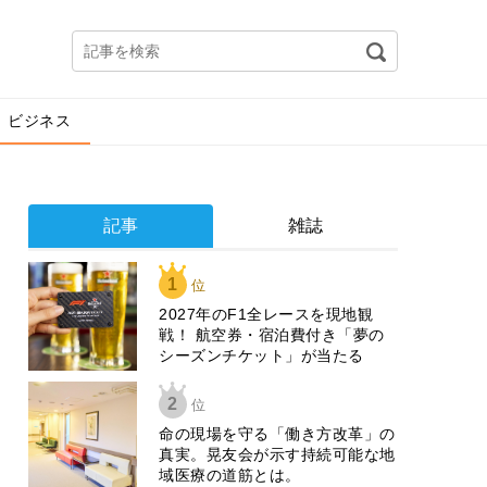
ビジネス
記事
雑誌
1
位
2027年のF1全レースを現地観
戦！ 航空券・宿泊費付き「夢の
シーズンチケット」が当たる
2
位
​命の現場を守る「働き方改革」の
真実。晃友会が示す持続可能な地
域医療の道筋とは。