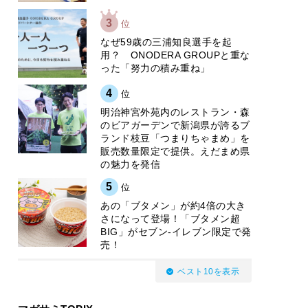
3
位
なぜ59歳の三浦知良選手を起
用？ ONODERA GROUPと重な
った「努力の積み重ね」
4
位
明治神宮外苑内のレストラン・森
のビアガーデンで新潟県が誇るブ
ランド枝豆「つまりちゃまめ」を
販売数量限定で提供。えだまめ県
の魅力を発信
5
位
あの「ブタメン」が約4倍の大き
さになって登場！「ブタメン超
BIG」がセブン‐イレブン限定で発
売！
ベスト10を表示