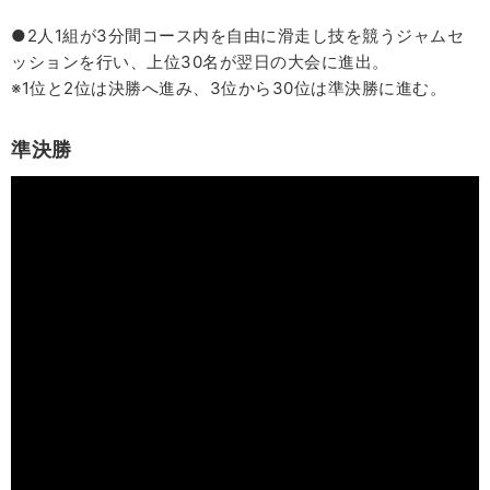
●2人1組が3分間コース内を自由に滑走し技を競うジャムセ
ッションを行い、上位30名が翌日の大会に進出。
※1位と2位は決勝へ進み、3位から30位は準決勝に進む。
準決勝