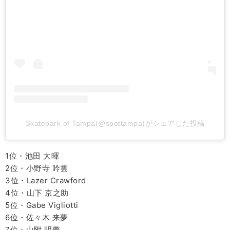
Skatepark of Tampa(@spottampa)がシェアした投稿
1位・池田 大暉
2位・小野寺 吟雲
3位・Lazer Crawford
4位・山下 京之助
5位・Gabe Vigliotti
6位・佐々木 来夢
7位・山附 明夢