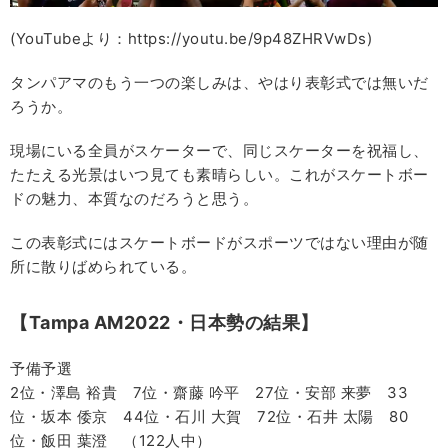
(YouTubeより：https://youtu.be/9p48ZHRVwDs)
タンパアマのもう一つの楽しみは、やはり表彰式では無いだ
ろうか。
現場にいる全員がスケーターで、同じスケーターを祝福し、
たたえる光景はいつ見ても素晴らしい。これがスケートボー
ドの魅力、本質なのだろうと思う。
この表彰式にはスケートボードがスポーツではない理由が随
所に散りばめられている。
【Tampa AM2022・日本勢の結果】
予備予選
2位・澤島 裕貴 7位・齋藤 吟平 27位・安部 来夢 33
位・坂本 倭京 44位・石川 大賀 72位・石井 太陽 80
位・飯田 葉澄 （122人中）