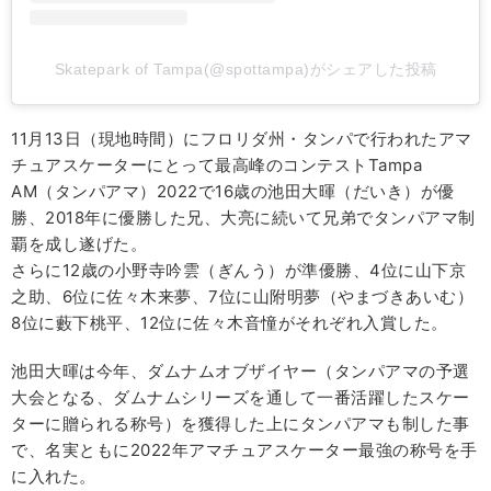
Skatepark of Tampa(@spottampa)がシェアした投稿
11月13日（現地時間）にフロリダ州・タンパで行われたアマ
チュアスケーターにとって最高峰のコンテストTampa
AM（タンパアマ）2022で16歳の池田大暉（だいき）が優
勝、2018年に優勝した兄、大亮に続いて兄弟でタンパアマ制
覇を成し遂げた。
さらに12歳の小野寺吟雲（ぎんう）が準優勝、4位に山下京
之助、6位に佐々木来夢、7位に山附明夢（やまづきあいむ）
8位に藪下桃平、12位に佐々木音憧がそれぞれ入賞した。
池田大暉は今年、ダムナムオブザイヤー（タンパアマの予選
大会となる、ダムナムシリーズを通して一番活躍したスケー
ターに贈られる称号）を獲得した上にタンパアマも制した事
で、名実ともに2022年アマチュアスケーター最強の称号を手
に入れた。