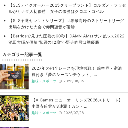
【SLSテイクオーバー2025クリーブランド】コルダノ・ラッセ
ルがカナダ人初優勝！女子の優勝はクロエ・コベル
【SLS予選セレクトシリーズ】世界最高峰のストリートリーグ
出場をかけた大会で赤間凛音が優勝
【Berricsで見せた圧巻の60秒】DAMN AMロサンゼルス2022
池田大暉が優勝“驚異の12歳”小野寺吟雲は準優勝
カテゴリー記事一覧
2027年のF1全レースを現地観戦！ 航空券・宿泊
費付き「夢のシーズンチケット」…
趣味・スポーツ
2026/08/05
【X Games ニューオーリンズ2026ストリート】
小野寺吟雲が3連覇！カン・…
趣味・スポーツ
2026/07/28