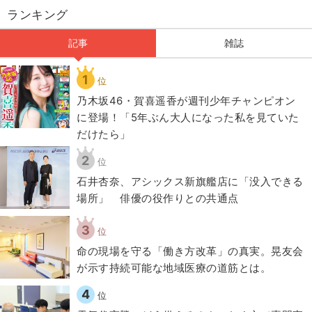
ランキング
記事
雑誌
1
位
乃木坂46・賀喜遥香が週刊少年チャンピオン
に登場！「5年ぶん大人になった私を見ていた
だけたら」
2
位
石井杏奈、アシックス新旗艦店に「没入できる
場所」 俳優の役作りとの共通点
3
位
​命の現場を守る「働き方改革」の真実。晃友会
が示す持続可能な地域医療の道筋とは。
4
位