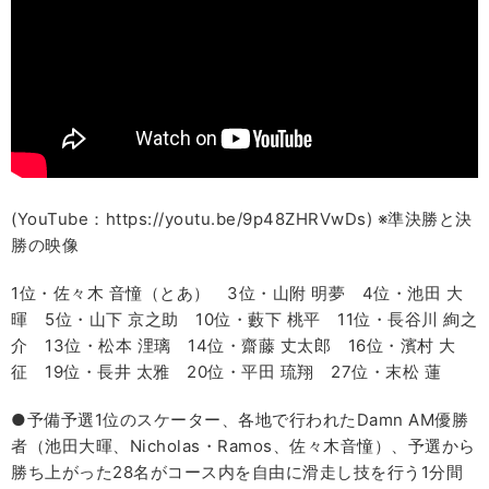
(YouTube：https://youtu.be/9p48ZHRVwDs) ※準決勝と決
勝の映像
1位・佐々木 音憧（とあ） 3位・山附 明夢 4位・池田 大
暉 5位・山下 京之助 10位・藪下 桃平 11位・長谷川 絢之
介 13位・松本 浬璃 14位・齋藤 丈太郎 16位・濱村 大
征 19位・長井 太雅 20位・平田 琉翔 27位・末松 蓮
●予備予選1位のスケーター、各地で行われたDamn AM優勝
者（池田大暉、Nicholas・Ramos、佐々木音憧）、予選から
勝ち上がった28名がコース内を自由に滑走し技を行う1分間