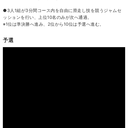
●3人1組が3分間コース内を自由に滑走し技を競うジャムセ
ッションを行い、上位10名のみが次へ通過。
※1位は準決勝へ進み、2位から10位は予選へ進む。
予選