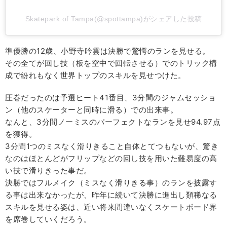
Skatepark of Tampa(@spottampa)がシェアした投稿
準優勝の12歳、小野寺吟雲は決勝で驚愕のランを見せる。
その全てが回し技（板を空中で回転させる）でのトリック構
成で紛れもなく世界トップのスキルを見せつけた。
圧巻だったのは予選ヒート41番目、3分間のジャムセッショ
ン（他のスケーターと同時に滑る）での出来事。
なんと、3分間ノーミスのパーフェクトなランを見せ94.97点
を獲得。
3分間1つのミスなく滑りきること自体とてつもないが、驚き
なのはほとんどがフリップなどの回し技を用いた難易度の高
い技で滑りきった事だ。
決勝ではフルメイク（ミスなく滑りきる事）のランを披露す
る事は出来なかったが、昨年に続いて決勝に進出し類稀なる
スキルを見せる姿は、近い将来間違いなくスケートボード界
を席巻していくだろう。