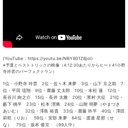
(YouTube：https://youtu.be/NBY801Z8joI)
※予選とベストトリックの映像（4:12:30あたりからヒート41小野
寺吟雲のパーフェクトラン）
1位・小野寺 吟雲 2位・佐々木 来夢 3位・山下 京之助 7
位・平田 琉翔 9位・齋藤 丈太郎 10位・末松 蓮 12位・
長谷川 絢之介 15位・長井 太雅 20位・濱村 大征 21位・
藪下 桃平 23位・松本 浬璃 24位・山附 明夢（やまづき
あいむ） 32位・澤島 裕貴 33位・齋藤 吟平 40位・澤田
莉旺（りお） 59位・安部 来夢 64位・渡邊 星那（せ
な） 75位・坂本 倭京 （99人中）