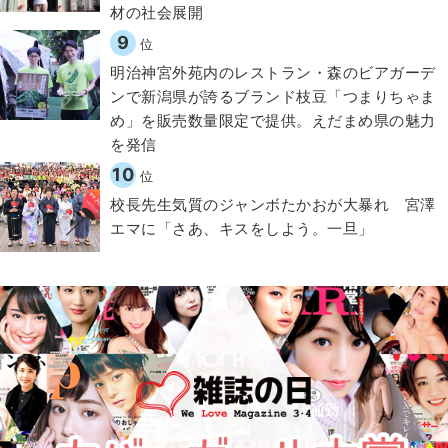
材の社会展開​
9
位
明治神宮外苑内のレストラン・森のビアガーデ
ンで新潟県が誇るブランド枝豆「つまりちゃま
め」を販売数量限定で提供。えだまめ県の魅力
を発信
10
位
校長先生気質のジャンボたかおが大暴れ 宮澤
エマに「さあ、キスをしよう。一旦」