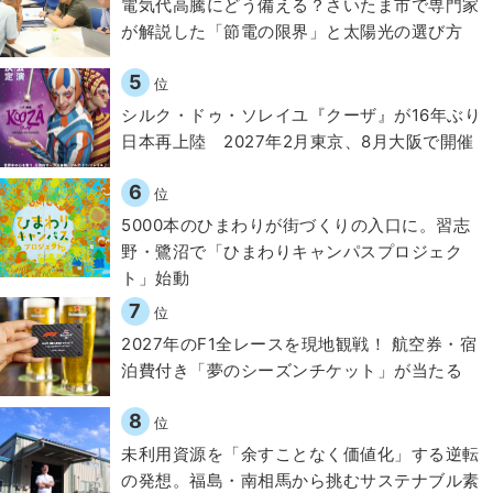
電気代高騰にどう備える？さいたま市で専門家
が解説した「節電の限界」と太陽光の選び方
5
位
シルク・ドゥ・ソレイユ『クーザ』が16年ぶり
日本再上陸 2027年2月東京、8月大阪で開催
6
位
5000本のひまわりが街づくりの入口に。習志
野・鷺沼で「ひまわりキャンパスプロジェク
ト」始動
7
位
2027年のF1全レースを現地観戦！ 航空券・宿
泊費付き「夢のシーズンチケット」が当たる
8
位
​​未利用資源を「余すことなく価値化」する逆転
の発想。福島・南相馬から挑むサステナブル素