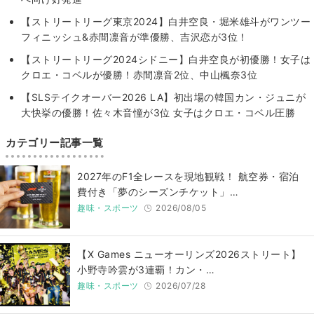
【ストリートリーグ東京2024】白井空良・堀米雄斗がワンツー
フィニッシュ&赤間凛音が準優勝、吉沢恋が3位！
【ストリートリーグ2024シドニー】白井空良が初優勝！女子は
クロエ・コベルが優勝！赤間凛音2位、中山楓奈3位
【SLSテイクオーバー2026 LA】初出場の韓国カン・ジュニが
大快挙の優勝！佐々木音憧が3位 女子はクロエ・コベル圧勝
カテゴリー記事一覧
2027年のF1全レースを現地観戦！ 航空券・宿泊
費付き「夢のシーズンチケット」…
趣味・スポーツ
2026/08/05
【X Games ニューオーリンズ2026ストリート】
小野寺吟雲が3連覇！カン・…
趣味・スポーツ
2026/07/28