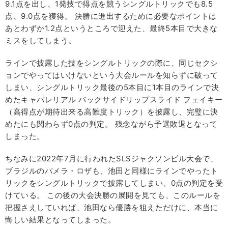
9.1点を出し、1発技で得点を競うシングルトリックでも8.5
点、9.0点を獲得。 決勝に進出するために必要なポイントは
あとわずか1.2点というところで迎えた、最終5本目で大きな
ミスをしてしまう。
ラインで披露した技をシングルトリックの際に、同じセクシ
ョンでやってはいけないという大会ルールを知らずに破って
しまい、シングルトリック最後の5本目に1本目のラインで決
めたキャバレリアル バックサイドリップスライド フェイキー
（高得点が期待出来る高難度トリック）を披露し、完璧に決
めたにも関わらず0点の判定。 残念ながら予選敗退となって
しまった。
ちなみに2022年7月に行われたSLSジャクソンビル大会で、
ブラジルのパメラ・ロザも、池田と同様にラインでやったト
リックをシングルトリックで披露してしまい、0点の判定を受
けている。 この後の大会決勝の展開を見ても、このルールを
把握さえしていれば、池田なら優勝を狙えただけに、本当に
悔しい結果となってしまった。