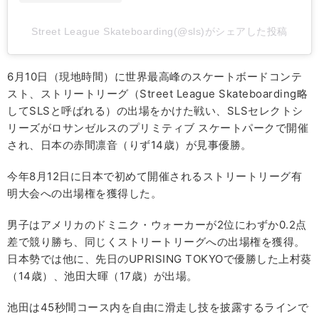
Street League Skateboarding(@sls)がシェアした投稿
6月10日（現地時間）に世界最高峰のスケートボードコンテ
スト、ストリートリーグ（Street League Skateboarding略
してSLSと呼ばれる）の出場をかけた戦い、SLSセレクトシ
リーズがロサンゼルスのプリミティブ スケートパークで開催
され、日本の赤間凛音（りず14歳）が見事優勝。
今年8月12日に日本で初めて開催されるストリートリーグ有
明大会への出場権を獲得した。
男子はアメリカのドミニク・ウォーカーが2位にわずか0.2点
差で競り勝ち、同じくストリートリーグへの出場権を獲得。
日本勢では他に、先日のUPRISING TOKYOで優勝した上村葵
（14歳）、池田大暉（17歳）が出場。
池田は45秒間コース内を自由に滑走し技を披露するラインで