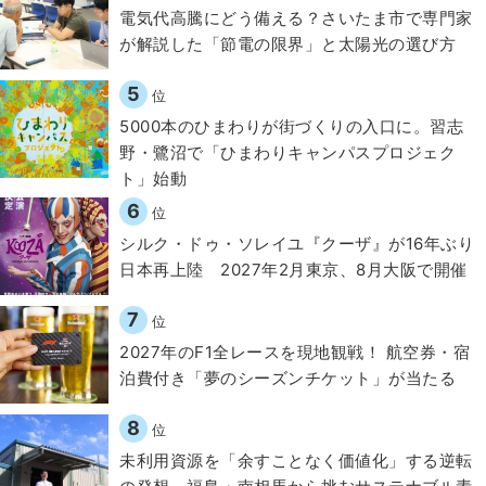
電気代高騰にどう備える？さいたま市で専門家
が解説した「節電の限界」と太陽光の選び方
5
位
5000本のひまわりが街づくりの入口に。習志
野・鷺沼で「ひまわりキャンパスプロジェク
ト」始動
6
位
シルク・ドゥ・ソレイユ『クーザ』が16年ぶり
日本再上陸 2027年2月東京、8月大阪で開催
7
位
2027年のF1全レースを現地観戦！ 航空券・宿
泊費付き「夢のシーズンチケット」が当たる
8
位
​​未利用資源を「余すことなく価値化」する逆転