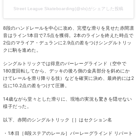
Street League Skateboarding(@sls)がシェアした投稿
8段のハンドレールを中心に攻め、完璧な滑りを見せた赤間凛
音はライン1本目で7.5点を獲得。2本のラインを終えた時点で
2位のマライア・デュランに2.9点の差をつけシングルトリッ
クに駒を進めた。
シングルトリックでは得意のバーレーグラインド（空中で
180度回転してから、デッキの後ろ側の金具部分を斜めにか
けてレールを滑り降りる技）などを確実に決め、最終的には2
位に10.2点の差をつけて圧勝。
14歳ながら堂々とした滑りに、現地の実況も驚きを隠せない
様子だった。
以下、赤間のシングルトリック［］はセクション名
・1本目［8段ステアのレール］バーレーグラインド リバート