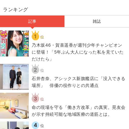
ランキング
記事
雑誌
1
位
乃木坂46・賀喜遥香が週刊少年チャンピオン
に登場！「5年ぶん大人になった私を見ていた
だけたら」
2
位
石井杏奈、アシックス新旗艦店に「没入できる
場所」 俳優の役作りとの共通点
3
位
​命の現場を守る「働き方改革」の真実。晃友会
が示す持続可能な地域医療の道筋とは。
4
位