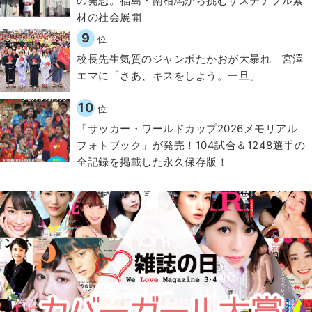
の発想。福島・南相馬から挑むサステナブル素
材の社会展開​
9
位
校長先生気質のジャンボたかおが大暴れ 宮澤
エマに「さあ、キスをしよう。一旦」
10
位
「サッカー・ワールドカップ2026メモリアル
フォトブック」が発売！104試合＆1248選手の
全記録を掲載した永久保存版！