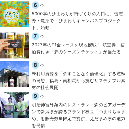
6
位
5000本のひまわりが街づくりの入口に。習志
野・鷺沼で「ひまわりキャンパスプロジェク
ト」始動
7
位
2027年のF1全レースを現地観戦！ 航空券・宿
泊費付き「夢のシーズンチケット」が当たる
8
位
​​未利用資源を「余すことなく価値化」する逆転
の発想。福島・南相馬から挑むサステナブル素
材の社会展開​
9
位
明治神宮外苑内のレストラン・森のビアガーデ
ンで新潟県が誇るブランド枝豆「つまりちゃま
め」を販売数量限定で提供。えだまめ県の魅力
を発信