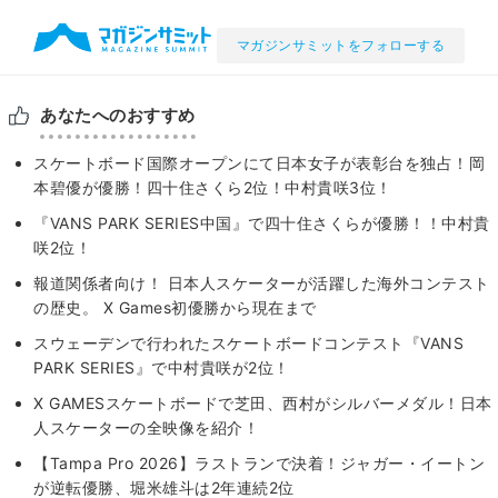
マガジンサミットをフォローする
あなたへのおすすめ
スケートボード国際オープンにて日本女子が表彰台を独占！岡
本碧優が優勝！四十住さくら2位！中村貴咲3位！
『VANS PARK SERIES中国』で四十住さくらが優勝！！中村貴
咲2位！
報道関係者向け！ 日本人スケーターが活躍した海外コンテスト
の歴史。 X Games初優勝から現在まで
スウェーデンで行われたスケートボードコンテスト『VANS
PARK SERIES』で中村貴咲が2位！
X GAMESスケートボードで芝田、西村がシルバーメダル！日本
人スケーターの全映像を紹介！
【Tampa Pro 2026】ラストランで決着！ジャガー・イートン
が逆転優勝、堀米雄斗は2年連続2位