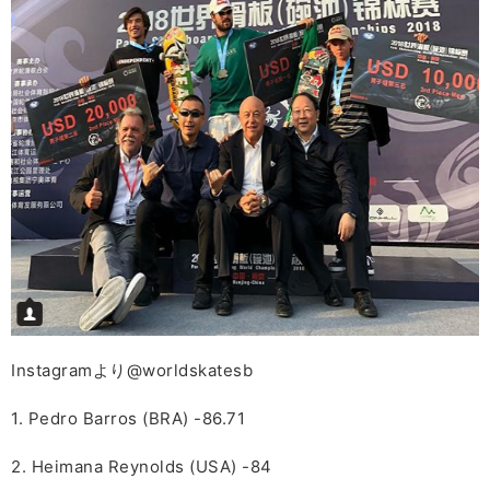
Instagramより@worldskatesb
1. Pedro Barros (BRA) -86.71
2. Heimana Reynolds (USA) -84