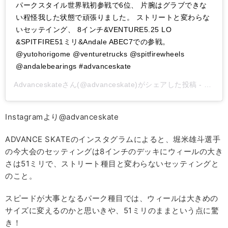
パークスタイル世界戦初参戦で6位、 片腕はグラブできな
い程怪我した状態で頑張りました。 ストリートと変わらな
いセッテイング、 8インチ&VENTURE5.25 LO
&SPITFIRE51ミリ&Andale ABEC7での参戦。
@yutohorigome @venturetrucks @spitfirewheels
@andalebearings #advanceskate
Advanceskate
さん(@advanceskate)がシェアした投稿 -
2018
Instagramより@advanceskate
ADVANCE SKATEのインスタグラムによると、堀米雄斗選手
の今大会のセッティングは8インチのデッキにウィールの大き
さは51ミリで、ストリート種目と変わらないセッティングと
のこと。
スピードが大事となるパーク種目では、ウィールは大きめの
サイズに変えるのかと思いきや、51ミリのままという点に驚
き！