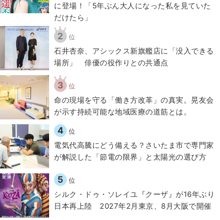
に登場！「5年ぶん大人になった私を見ていた
だけたら」
2
位
石井杏奈、アシックス新旗艦店に「没入できる
場所」 俳優の役作りとの共通点
3
位
​命の現場を守る「働き方改革」の真実。晃友会
が示す持続可能な地域医療の道筋とは。
4
位
電気代高騰にどう備える？さいたま市で専門家
が解説した「節電の限界」と太陽光の選び方
5
位
シルク・ドゥ・ソレイユ『クーザ』が16年ぶり
日本再上陸 2027年2月東京、8月大阪で開催