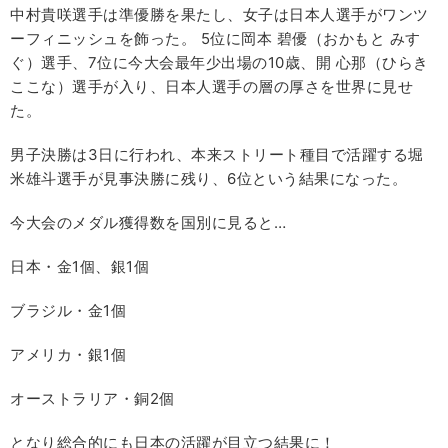
中村貴咲選手は準優勝を果たし、女子は日本人選手がワンツ
ーフィニッシュを飾った。 5位に岡本 碧優（おかもと みす
ぐ）選手、7位に今大会最年少出場の10歳、開 心那（ひらき
ここな）選手が入り、日本人選手の層の厚さを世界に見せ
た。
男子決勝は3日に行われ、本来ストリート種目で活躍する堀
米雄斗選手が見事決勝に残り、6位という結果になった。
今大会のメダル獲得数を国別に見ると…
日本・金1個、銀1個
ブラジル・金1個
アメリカ・銀1個
オーストラリア・銅2個
となり総合的にも日本の活躍が目立つ結果に！