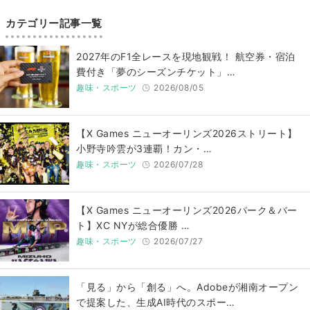
カテゴリー記事一覧
2027年のF1全レースを現地観戦！ 航空券・宿泊
費付き「夢のシーズンチケット」…
趣味・スポーツ
2026/08/05
【X Games ニューオーリンズ2026ストリート】
小野寺吟雲が3連覇！カン・…
趣味・スポーツ
2026/07/28
【X Games ニューオーリンズ2026パーク＆バー
ト】XC NYが総合優勝 …
趣味・スポーツ
2026/07/27
「見る」から「創る」へ。Adobeが湘南オープン
で提案した、生成AI時代のスポー…