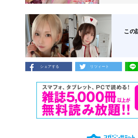
この
シェアする
リツィート