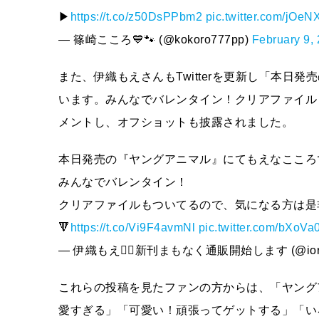
▶︎
https://t.co/z50DsPPbm2
pic.twitter.com/jOe
— 篠崎こころ💙🐾 (@kokoro777pp)
February 9,
また、伊織もえさんもTwitterを更新し「本日
います。みんなでバレンタイン！クリアファイル
メントし、オフショットも披露されました。
本日発売の『ヤングアニマル』にてもえなここ
みんなでバレンタイン！
クリアファイルもついてるので、気になる方は是非
🔻
https://t.co/Vi9F4avmNl
pic.twitter.com/bXoVa
— 伊織もえ❤️‍🔥新刊まもなく通販開始します (@iorim
これらの投稿を見たファンの方からは、「ヤング
愛すぎる」「可愛い！頑張ってゲットする」「い