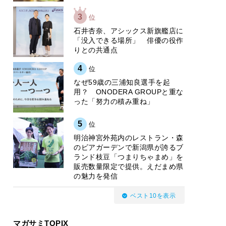
3
位
石井杏奈、アシックス新旗艦店に
「没入できる場所」 俳優の役作
りとの共通点
4
位
なぜ59歳の三浦知良選手を起
用？ ONODERA GROUPと重な
った「努力の積み重ね」
5
位
明治神宮外苑内のレストラン・森
のビアガーデンで新潟県が誇るブ
ランド枝豆「つまりちゃまめ」を
販売数量限定で提供。えだまめ県
の魅力を発信
ベスト10を表示
マガサミTOPIX