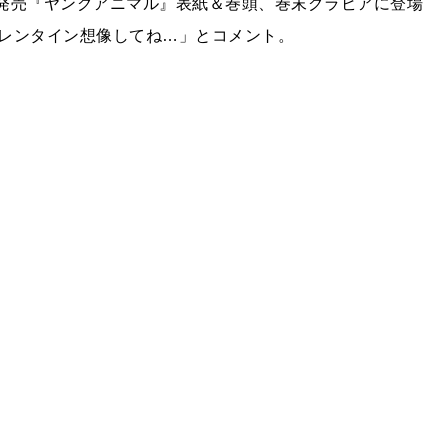
10(木)発売『ヤングアニマル』表紙＆巻頭、巻末グラビアに登場
レンタイン想像してね…」とコメント。