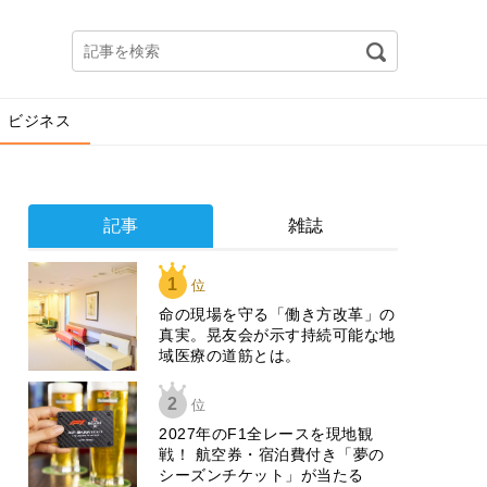
ビジネス
記事
雑誌
1
位
​命の現場を守る「働き方改革」の
真実。晃友会が示す持続可能な地
域医療の道筋とは。
2
位
2027年のF1全レースを現地観
戦！ 航空券・宿泊費付き「夢の
シーズンチケット」が当たる