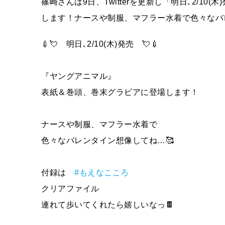
篠崎さんは9日、Twitterを更新し「明日､2/
します！ナースや制服、マフラー水着で色々なバ
💉💘 明日､2/10(木)発売 💘💉
『ヤングアニマル』
表紙＆巻頭、巻末グラビアに登場します！
ナースや制服、マフラー水着で
色々なバレンタイン想像してね…🥰
付録は
#もえなこころ
クリアファイル
連れて歩いてくれたら嬉しいなっ🍫