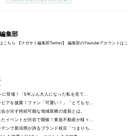
編集部
ントはこちら
【マガサミ編集部Twitter】
編集部のYoutubeアカウントはこ
事
ンに登場！「5年ぶん大人になった私を見て…
ラビアを披露！ファン「可愛い！」「とてもセ…
友会が示す持続可能な地域医療の道筋とは。
したイベントが渋谷で開催！東急不動産が様々…
ーデンで新潟県が誇るブランド枝豆「つまりち…