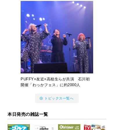
PUFFY×友近×高校生らが共演 石川初
開催「わっかフェス」に約2000人
トピックス一覧へ
本日発売の雑誌一覧