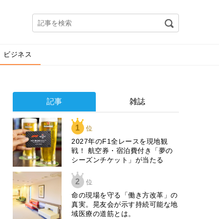
ビジネス
記事
雑誌
1
位
2027年のF1全レースを現地観
戦！ 航空券・宿泊費付き「夢の
シーズンチケット」が当たる
2
位
​命の現場を守る「働き方改革」の
真実。晃友会が示す持続可能な地
域医療の道筋とは。