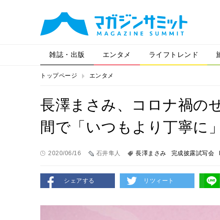
雑誌・出版
エンタメ
ライフトレンド
トップページ
エンタメ
長澤まさみ、コロナ禍の
間で「いつもより丁寧に
2020/06/16
石井隼人
長澤まさみ
完成披露試写会
シェアする
リツィート