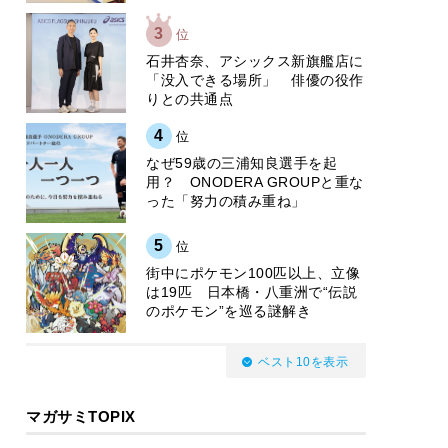
3
位
石井杏奈、アシックス新旗艦店に
「没入できる場所」 俳優の役作
りとの共通点
4
位
なぜ59歳の三浦知良選手を起
用？ ONODERA GROUPと重な
った「努力の積み重ね」
5
位
街中にポケモン100匹以上、立像
は19匹 日本橋・八重洲で“伝説
のポケモン”を巡る謎解き
ベスト10を表示
マガサミTOPIX