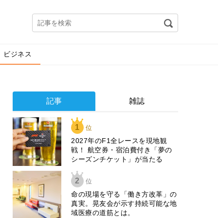
ビジネス
記事
雑誌
1
位
2027年のF1全レースを現地観
戦！ 航空券・宿泊費付き「夢の
シーズンチケット」が当たる
2
位
​命の現場を守る「働き方改革」の
真実。晃友会が示す持続可能な地
域医療の道筋とは。