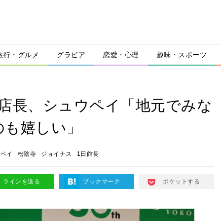
旅行・グルメ
グラビア
恋愛・心理
趣味・スポーツ
日店長、シュウペイ「地元でみな
のも嬉しい」
ウペイ
松陰寺
ジョイナス
1日館長
ラインを送る
ブックマーク
ポケットする