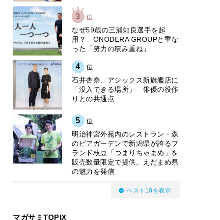
3
位
なぜ59歳の三浦知良選手を起
用？ ONODERA GROUPと重な
った「努力の積み重ね」
4
位
石井杏奈、アシックス新旗艦店に
「没入できる場所」 俳優の役作
りとの共通点
5
位
明治神宮外苑内のレストラン・森
のビアガーデンで新潟県が誇るブ
ランド枝豆「つまりちゃまめ」を
販売数量限定で提供。えだまめ県
の魅力を発信
ベスト10を表示
マガサミTOPIX