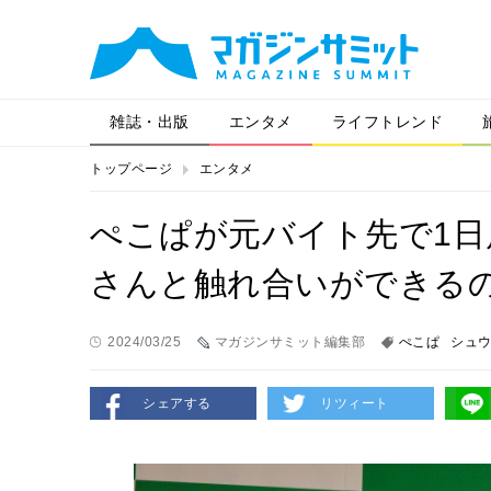
雑誌・出版
エンタメ
ライフトレンド
トップページ
エンタメ
ぺこぱが元バイト先で1
さんと触れ合いができる
2024/03/25
マガジンサミット編集部
ぺこぱ
シュ
シェアする
リツィート