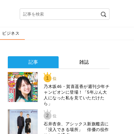
ビジネス
記事
雑誌
1
位
乃木坂46・賀喜遥香が週刊少年チ
ャンピオンに登場！「5年ぶん大
人になった私を見ていただけた
ら」
2
位
石井杏奈、アシックス新旗艦店に
「没入できる場所」 俳優の役作