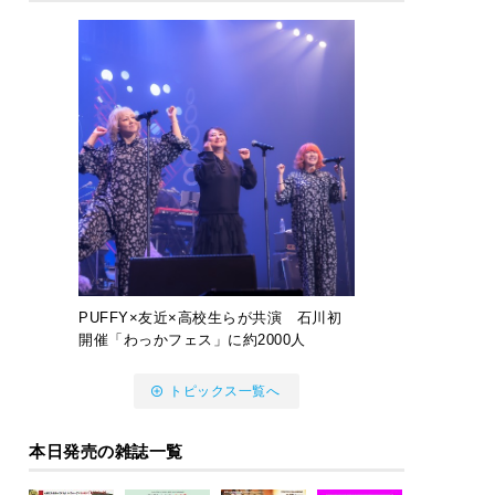
PUFFY×友近×高校生らが共演 石川初
開催「わっかフェス」に約2000人
トピックス一覧へ
本日発売の雑誌一覧