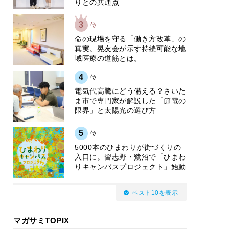
りとの共通点
3
位
​命の現場を守る「働き方改革」の
真実。晃友会が示す持続可能な地
域医療の道筋とは。
4
位
電気代高騰にどう備える？さいた
ま市で専門家が解説した「節電の
限界」と太陽光の選び方
5
位
5000本のひまわりが街づくりの
入口に。習志野・鷺沼で「ひまわ
りキャンパスプロジェクト」始動
ベスト10を表示
マガサミTOPIX