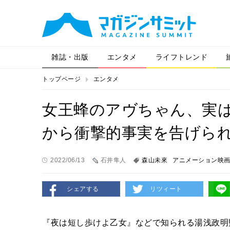
雑誌・出版
エンタメ
ライフトレンド
トップページ
エンタメ
女王蜂のアヴちゃん、実
から衝撃的事実を告げら
2022/06/13
石井隼人
森山未來
アニメーション映
シェアする
リツィート
『夜は短し歩けよ乙女』などで知られる湯浅政明