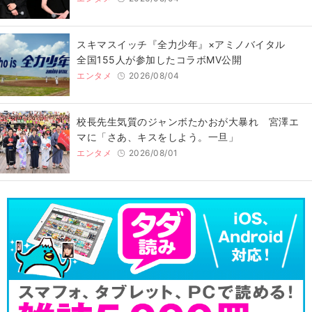
スキマスイッチ『全力少年』×アミノバイタル
全国155人が参加したコラボMV公開
エンタメ
2026/08/04
校長先生気質のジャンボたかおが大暴れ 宮澤エ
マに「さあ、キスをしよう。一旦」
エンタメ
2026/08/01