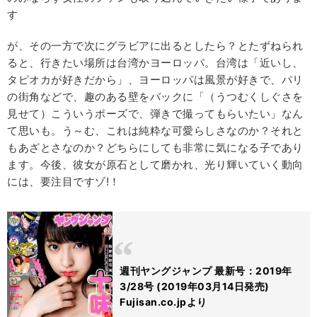
す
が、その一方で次にグラビアに出るとしたら？とたずねられ
ると、行きたい場所は台湾かヨーロッパ。台湾は「近いし、
タピオカが好きだから」、ヨーロッパは風景が好きで、パリ
の街角などで、趣のある壁をバックに「（うつむくしぐさを
見せて）こういうポーズで、弾きで撮ってもらいたい」なん
て思いも。う～む、これは純粋な可愛らしさなのか？それと
もあざとさなのか？どちらにしても非常に気になる子であり
ます。今後、彼女が原石として磨かれ、光り輝いていく動向
には、要注目ですゾ!！
週刊ヤングジャンプ 最新号：2019年
3/28号 (2019年03月14日発売)
Fujisan.co.jpより