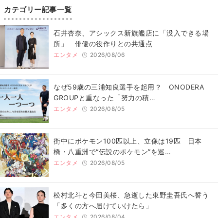
カテゴリー記事一覧
石井杏奈、アシックス新旗艦店に「没入できる場
所」 俳優の役作りとの共通点
エンタメ
2026/08/06
なぜ59歳の三浦知良選手を起用？ ONODERA
GROUPと重なった「努力の積…
エンタメ
2026/08/05
街中にポケモン100匹以上、立像は19匹 日本
橋・八重洲で“伝説のポケモン”を巡…
エンタメ
2026/08/05
松村北斗と今田美桜、急逝した東野圭吾氏へ誓う
「多くの方へ届けていけたら」
エンタメ
2026/08/04