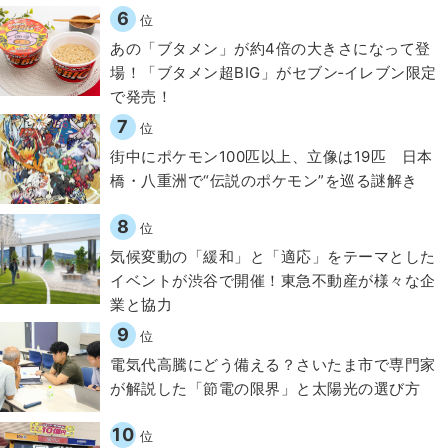
6
位
あの「ブタメン」が約4倍の大きさになって登
場！「ブタメン超BIG」がセブン‐イレブン限定
で発売！
7
位
街中にポケモン100匹以上、立像は19匹 日本
橋・八重洲で“伝説のポケモン”を巡る謎解き
8
位
気候変動の「緩和」と「適応」をテーマとした
イベントが渋谷で開催！東急不動産が様々な企
業と協力
9
位
電気代高騰にどう備える？さいたま市で専門家
が解説した「節電の限界」と太陽光の選び方
10
位