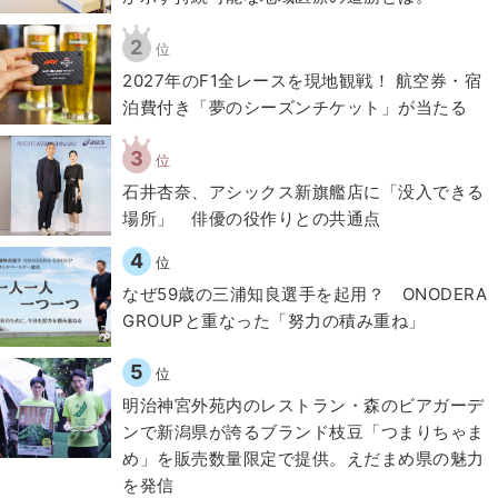
2
位
2027年のF1全レースを現地観戦！ 航空券・宿
泊費付き「夢のシーズンチケット」が当たる
3
位
石井杏奈、アシックス新旗艦店に「没入できる
場所」 俳優の役作りとの共通点
4
位
なぜ59歳の三浦知良選手を起用？ ONODERA
GROUPと重なった「努力の積み重ね」
5
位
明治神宮外苑内のレストラン・森のビアガーデ
ンで新潟県が誇るブランド枝豆「つまりちゃま
め」を販売数量限定で提供。えだまめ県の魅力
を発信