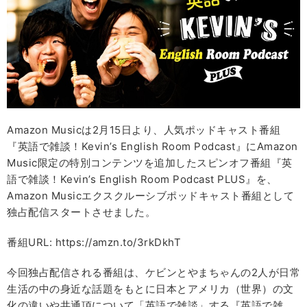
Amazon Musicは2月15日より、人気ポッドキャスト番組
『英語で雑談！Kevin’s English Room Podcast』にAmazon
Music限定の特別コンテンツを追加したスピンオフ番組『英
語で雑談！Kevin’s English Room Podcast PLUS』を、
Amazon Musicエクスクルーシブポッドキャスト番組として
独占配信スタートさせました。
番組URL: https://amzn.to/3rkDkhT
今回独占配信される番組は、ケビンとやまちゃんの2人が日常
生活の中の身近な話題をもとに日本とアメリカ（世界）の文
化の違いや共通項について「英語で雑談」する『英語で雑