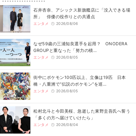
石井杏奈、アシックス新旗艦店に「没入できる場
所」 俳優の役作りとの共通点
エンタメ
2026/08/06
なぜ59歳の三浦知良選手を起用？ ONODERA
GROUPと重なった「努力の積…
エンタメ
2026/08/05
街中にポケモン100匹以上、立像は19匹 日本
橋・八重洲で“伝説のポケモン”を巡…
エンタメ
2026/08/05
松村北斗と今田美桜、急逝した東野圭吾氏へ誓う
「多くの方へ届けていけたら」
エンタメ
2026/08/04