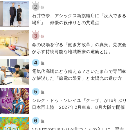
2
位
石井杏奈、アシックス新旗艦店に「没入できる
場所」 俳優の役作りとの共通点
3
位
​命の現場を守る「働き方改革」の真実。晃友会
が示す持続可能な地域医療の道筋とは。
4
位
電気代高騰にどう備える？さいたま市で専門家
が解説した「節電の限界」と太陽光の選び方
5
位
シルク・ドゥ・ソレイユ『クーザ』が16年ぶり
日本再上陸 2027年2月東京、8月大阪で開催
6
位
5000本のひまわりが街づくりの入口に。習志