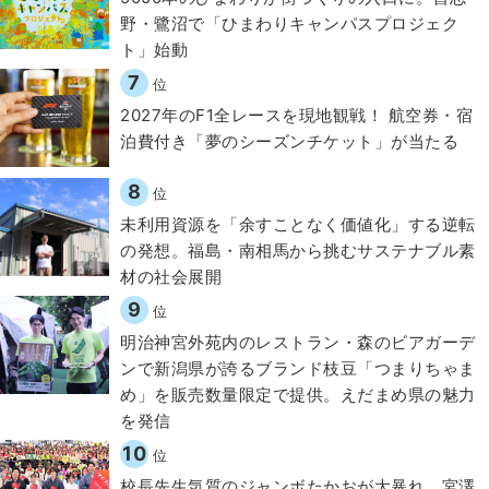
野・鷺沼で「ひまわりキャンパスプロジェク
ト」始動
7
位
2027年のF1全レースを現地観戦！ 航空券・宿
泊費付き「夢のシーズンチケット」が当たる
8
位
​​未利用資源を「余すことなく価値化」する逆転
の発想。福島・南相馬から挑むサステナブル素
材の社会展開​
9
位
明治神宮外苑内のレストラン・森のビアガーデ
ンで新潟県が誇るブランド枝豆「つまりちゃま
め」を販売数量限定で提供。えだまめ県の魅力
を発信
10
位
校長先生気質のジャンボたかおが大暴れ 宮澤