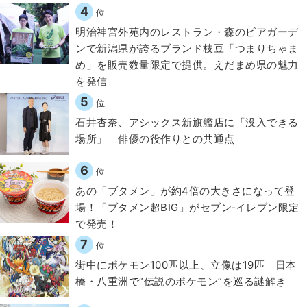
4
位
明治神宮外苑内のレストラン・森のビアガーデ
ンで新潟県が誇るブランド枝豆「つまりちゃま
め」を販売数量限定で提供。えだまめ県の魅力
を発信
5
位
石井杏奈、アシックス新旗艦店に「没入できる
場所」 俳優の役作りとの共通点
6
位
あの「ブタメン」が約4倍の大きさになって登
場！「ブタメン超BIG」がセブン‐イレブン限定
で発売！
7
位
街中にポケモン100匹以上、立像は19匹 日本
橋・八重洲で“伝説のポケモン”を巡る謎解き