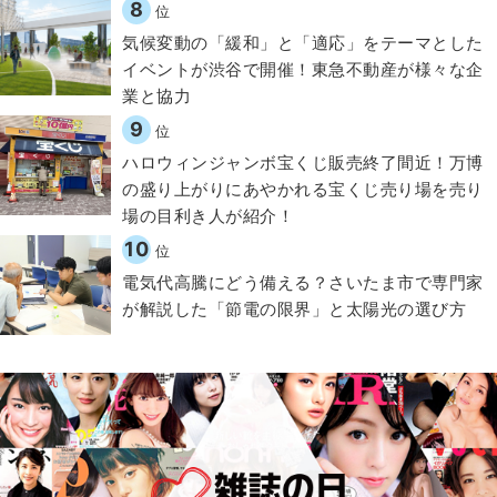
8
位
気候変動の「緩和」と「適応」をテーマとした
イベントが渋谷で開催！東急不動産が様々な企
業と協力
9
位
ハロウィンジャンボ宝くじ販売終了間近！万博
の盛り上がりにあやかれる宝くじ売り場を売り
場の目利き人が紹介！
10
位
電気代高騰にどう備える？さいたま市で専門家
が解説した「節電の限界」と太陽光の選び方