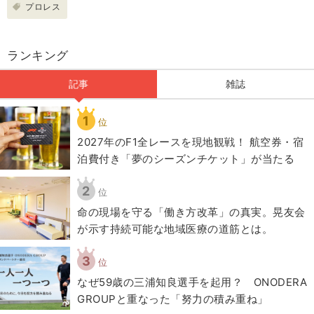
プロレス
ランキング
記事
雑誌
1
位
2027年のF1全レースを現地観戦！ 航空券・宿
泊費付き「夢のシーズンチケット」が当たる
2
位
​命の現場を守る「働き方改革」の真実。晃友会
が示す持続可能な地域医療の道筋とは。
3
位
なぜ59歳の三浦知良選手を起用？ ONODERA
GROUPと重なった「努力の積み重ね」