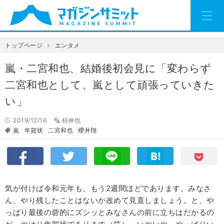
トップページ
エンタメ
嵐・二宮和也、結婚後初会見に「変わらず
二宮和也として、嵐として頑張っていきた
い」
2019/12/16
桂伸也
嵐
年賀状
二宮和也
櫻井翔
気が付けば令和元年も、もう2週間ほどであります。みなさ
ん、やり残したことはないか改めて見直しましょう。と、や
っぱり最後の砦的にズシッとみなさんの前に立ちはだかるの