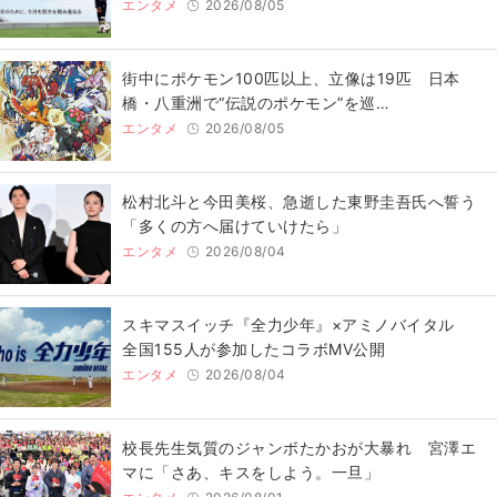
エンタメ
2026/08/05
街中にポケモン100匹以上、立像は19匹 日本
橋・八重洲で“伝説のポケモン”を巡…
エンタメ
2026/08/05
松村北斗と今田美桜、急逝した東野圭吾氏へ誓う
「多くの方へ届けていけたら」
エンタメ
2026/08/04
スキマスイッチ『全力少年』×アミノバイタル
全国155人が参加したコラボMV公開
エンタメ
2026/08/04
校長先生気質のジャンボたかおが大暴れ 宮澤エ
マに「さあ、キスをしよう。一旦」