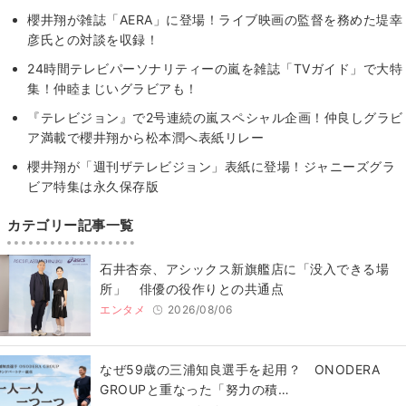
櫻井翔が雑誌「AERA」に登場！ライブ映画の監督を務めた堤幸
彦氏との対談を収録！
24時間テレビパーソナリティーの嵐を雑誌「TVガイド」で大特
集！仲睦まじいグラビアも！
『テレビジョン』で2号連続の嵐スペシャル企画！仲良しグラビ
ア満載で櫻井翔から松本潤へ表紙リレー
櫻井翔が「週刊ザテレビジョン」表紙に登場！ジャニーズグラ
ビア特集は永久保存版
カテゴリー記事一覧
石井杏奈、アシックス新旗艦店に「没入できる場
所」 俳優の役作りとの共通点
エンタメ
2026/08/06
なぜ59歳の三浦知良選手を起用？ ONODERA
GROUPと重なった「努力の積…