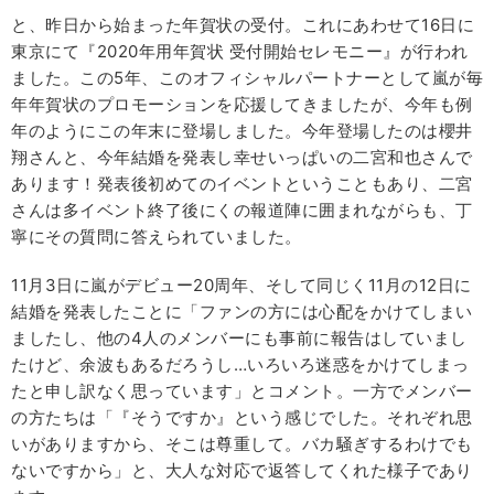
と、昨日から始まった年賀状の受付。これにあわせて16日に
東京にて『2020年用年賀状 受付開始セレモニー』が行われ
ました。この5年、このオフィシャルパートナーとして嵐が毎
年年賀状のプロモーションを応援してきましたが、今年も例
年のようにこの年末に登場しました。今年登場したのは櫻井
翔さんと、今年結婚を発表し幸せいっぱいの二宮和也さんで
あります！発表後初めてのイベントということもあり、二宮
さんは多イベント終了後にくの報道陣に囲まれながらも、丁
寧にその質問に答えられていました。
11月3日に嵐がデビュー20周年、そして同じく11月の12日に
結婚を発表したことに「ファンの方には心配をかけてしまい
ましたし、他の4人のメンバーにも事前に報告はしていまし
たけど、余波もあるだろうし…いろいろ迷惑をかけてしまっ
たと申し訳なく思っています」とコメント。一方でメンバー
の方たちは「『そうですか』という感じでした。それぞれ思
いがありますから、そこは尊重して。バカ騒ぎするわけでも
ないですから」と、大人な対応で返答してくれた様子であり