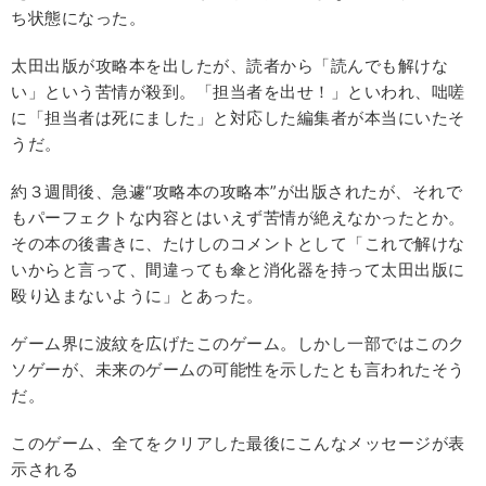
ち状態になった。
太田出版が攻略本を出したが、読者から「読んでも解けな
い」という苦情が殺到。「担当者を出せ！」といわれ、咄嗟
に「担当者は死にました」と対応した編集者が本当にいたそ
うだ。
約３週間後、急遽“攻略本の攻略本”が出版されたが、それで
もパーフェクトな内容とはいえず苦情が絶えなかったとか。
その本の後書きに、たけしのコメントとして「これで解けな
いからと言って、間違っても傘と消化器を持って太田出版に
殴り込まないように」とあった。
ゲーム界に波紋を広げたこのゲーム。しかし一部ではこのク
ソゲーが、未来のゲームの可能性を示したとも言われたそう
だ。
このゲーム、全てをクリアした最後にこんなメッセージが表
示される