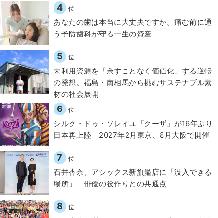
4
位
​あなたの歯は本当に大丈夫ですか。痛む前に通
う予防歯科が守る一生の資産
5
位
​​未利用資源を「余すことなく価値化」する逆転
の発想。福島・南相馬から挑むサステナブル素
材の社会展開​
6
位
シルク・ドゥ・ソレイユ『クーザ』が16年ぶり
日本再上陸 2027年2月東京、8月大阪で開催
7
位
石井杏奈、アシックス新旗艦店に「没入できる
場所」 俳優の役作りとの共通点
8
位