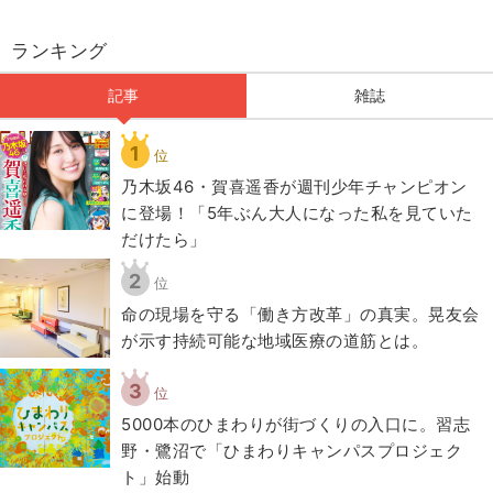
ランキング
記事
雑誌
1
位
乃木坂46・賀喜遥香が週刊少年チャンピオン
に登場！「5年ぶん大人になった私を見ていた
だけたら」
2
位
​命の現場を守る「働き方改革」の真実。晃友会
が示す持続可能な地域医療の道筋とは。
3
位
5000本のひまわりが街づくりの入口に。習志
野・鷺沼で「ひまわりキャンパスプロジェク
ト」始動