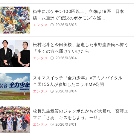
街中にポケモン100匹以上、立像は19匹 日本
橋・八重洲で“伝説のポケモン”を巡…
エンタメ
2026/08/05
松村北斗と今田美桜、急逝した東野圭吾氏へ誓う
「多くの方へ届けていけたら」
エンタメ
2026/08/04
スキマスイッチ『全力少年』×アミノバイタル
全国155人が参加したコラボMV公開
エンタメ
2026/08/04
校長先生気質のジャンボたかおが大暴れ 宮澤エ
マに「さあ、キスをしよう。一旦」
エンタメ
2026/08/01