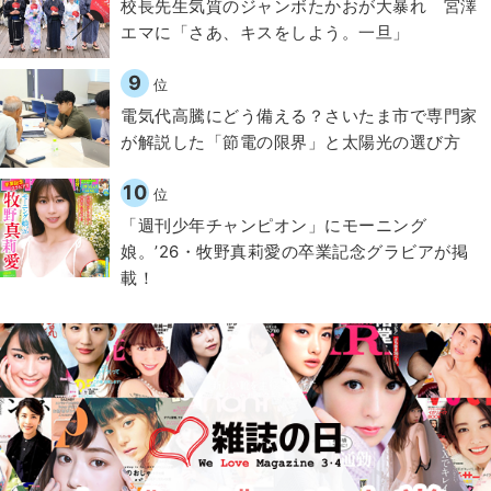
校長先生気質のジャンボたかおが大暴れ 宮澤
エマに「さあ、キスをしよう。一旦」
9
位
電気代高騰にどう備える？さいたま市で専門家
が解説した「節電の限界」と太陽光の選び方
10
位
「週刊少年チャンピオン」にモーニング
娘。’26・牧野真莉愛の卒業記念グラビアが掲
載！