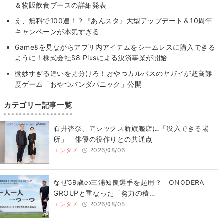
＆物販飲食ブースの詳細発表
え、無料で100連！？『あんスタ』大型アップデート＆10周年
キャンペーンが本気すぎる
Game8を見ながらアプリ内アイテムをシームレスに購入できる
ように！株式会社S8 Plusによる決済事業が開始
微妙すぎる違いを見分けろ！おやつカルパスのヤガイが超高難
度ゲーム「おやつパンダパニック」公開
カテゴリー記事一覧
石井杏奈、アシックス新旗艦店に「没入できる場
所」 俳優の役作りとの共通点
エンタメ
2026/08/06
なぜ59歳の三浦知良選手を起用？ ONODERA
GROUPと重なった「努力の積…
エンタメ
2026/08/05