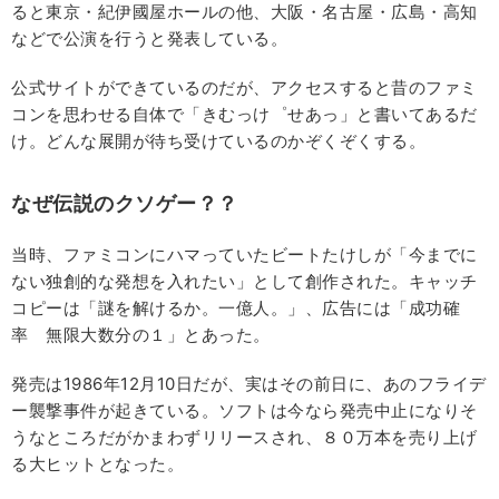
ると東京・紀伊國屋ホールの他、大阪・名古屋・広島・高知
などで公演を行うと発表している。
公式サイトができているのだが、アクセスすると昔のファミ
コンを思わせる自体で「きむっけ゜せあっ」と書いてあるだ
け。どんな展開が待ち受けているのかぞくぞくする。
なぜ伝説のクソゲー？？
当時、ファミコンにハマっていたビートたけしが「今までに
ない独創的な発想を入れたい」として創作された。キャッチ
コピーは「謎を解けるか。一億人。」、広告には「成功確
率 無限大数分の１」とあった。
発売は1986年12月10日だが、実はその前日に、あのフライデ
ー襲撃事件が起きている。ソフトは今なら発売中止になりそ
うなところだがかまわずリリースされ、８０万本を売り上げ
る大ヒットとなった。