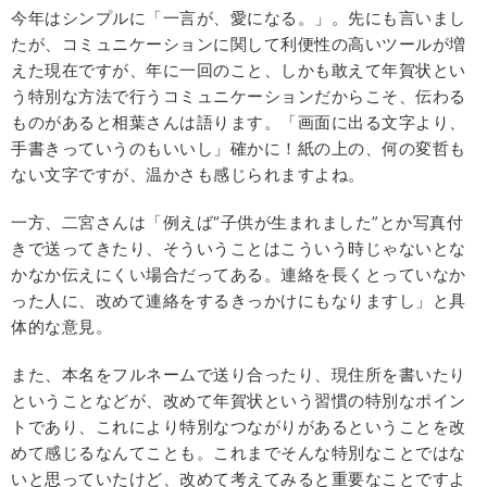
今年はシンプルに「一言が、愛になる。」。先にも言いまし
たが、コミュニケーションに関して利便性の高いツールが増
えた現在ですが、年に一回のこと、しかも敢えて年賀状とい
う特別な方法で行うコミュニケーションだからこそ、伝わる
ものがあると相葉さんは語ります。「画面に出る文字より、
手書きっていうのもいいし」確かに！紙の上の、何の変哲も
ない文字ですが、温かさも感じられますよね。
一方、二宮さんは「例えば“子供が生まれました”とか写真付
きで送ってきたり、そういうことはこういう時じゃないとな
かなか伝えにくい場合だってある。連絡を長くとっていなか
った人に、改めて連絡をするきっかけにもなりますし」と具
体的な意見。
また、本名をフルネームで送り合ったり、現住所を書いたり
ということなどが、改めて年賀状という習慣の特別なポイン
トであり、これにより特別なつながりがあるということを改
めて感じるなんてことも。これまでそんな特別なことではな
いと思っていたけど、改めて考えてみると重要なことですよ