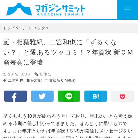
トップページ
エンタメ
嵐・相葉雅紀、二宮和也に「ずるくな
い？」と愛あるツッコミ！？年賀状 新ＣＭ
発表会に登壇
2019/10/30
桂伸也
二宮和也
相葉雅紀
年賀状新ＣＭ発表
早くももう10月が終わろうとしており、年末のことを考え始
める時期に差し掛かってきました。ほんとうに早いもので
す。また年末といえば年賀状！SNSが発達しメッセージをい