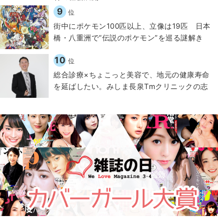
9
位
街中にポケモン100匹以上、立像は19匹 日本
橋・八重洲で“伝説のポケモン”を巡る謎解き
10
位
総合診療×ちょこっと美容で、地元の健康寿命
を延ばしたい。みしま長泉Tmクリニックの志