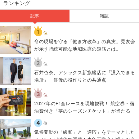
ランキング
記事
雑誌
1
位
​命の現場を守る「働き方改革」の真実。晃友会
が示す持続可能な地域医療の道筋とは。
2
位
石井杏奈、アシックス新旗艦店に「没入できる
場所」 俳優の役作りとの共通点
3
位
2027年のF1全レースを現地観戦！ 航空券・宿
泊費付き「夢のシーズンチケット」が当たる
4
位
気候変動の「緩和」と「適応」をテーマとした