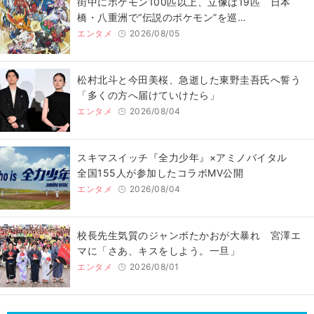
街中にポケモン100匹以上、立像は19匹 日本
橋・八重洲で“伝説のポケモン”を巡…
エンタメ
2026/08/05
松村北斗と今田美桜、急逝した東野圭吾氏へ誓う
「多くの方へ届けていけたら」
エンタメ
2026/08/04
スキマスイッチ『全力少年』×アミノバイタル
全国155人が参加したコラボMV公開
エンタメ
2026/08/04
校長先生気質のジャンボたかおが大暴れ 宮澤エ
マに「さあ、キスをしよう。一旦」
エンタメ
2026/08/01