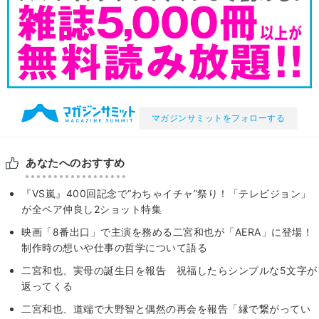
マガジンサミットをフォローする
あなたへのおすすめ
『VS嵐』400回記念で“わちゃイチャ”祭り！「テレビジョン」
が全ペア仲良し2ショット特集
映画「8番出口」で主演を務める二宮和也が「AERA」に登場！
制作時の想いや仕事の哲学について語る
二宮和也、実母の誕生日を報告 祝福したらシンプルな5文字が
返ってくる
二宮和也、道端で大野智と偶然の再会を報告「縁で繋がってい