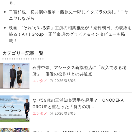
る」
二宮和也、初共演の後輩・藤原丈一郎にイタズラの洗礼「ニヤ
ニヤしながら」
映画「“それ”がいる森」主演の相葉雅紀が「週刊朝日」の表紙を
飾る！Aぇ! Group・正門良規のグラビア＆インタビューも掲
載！
カテゴリー記事一覧
石井杏奈、アシックス新旗艦店に「没入できる場
所」 俳優の役作りとの共通点
エンタメ
2026/08/06
なぜ59歳の三浦知良選手を起用？ ONODERA
GROUPと重なった「努力の積…
エンタメ
2026/08/05