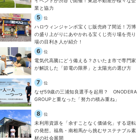
イベントが渋谷で開催！東急不動産が様々な企
業と協力
5
位
ハロウィンジャンボ宝くじ販売終了間近！万博
の盛り上がりにあやかれる宝くじ売り場を売り
場の目利き人が紹介！
6
位
電気代高騰にどう備える？さいたま市で専門家
が解説した「節電の限界」と太陽光の選び方
7
位
なぜ59歳の三浦知良選手を起用？ ONODERA
GROUPと重なった「努力の積み重ね」
8
位
​​未利用資源を「余すことなく価値化」する逆転
の発想。福島・南相馬から挑むサステナブル素
材の社会展開​