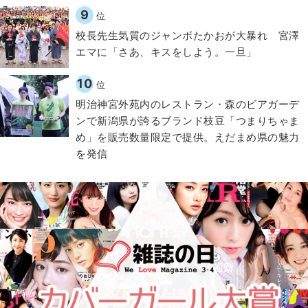
9
位
校長先生気質のジャンボたかおが大暴れ 宮澤
エマに「さあ、キスをしよう。一旦」
10
位
明治神宮外苑内のレストラン・森のビアガーデ
ンで新潟県が誇るブランド枝豆「つまりちゃま
め」を販売数量限定で提供。えだまめ県の魅力
を発信