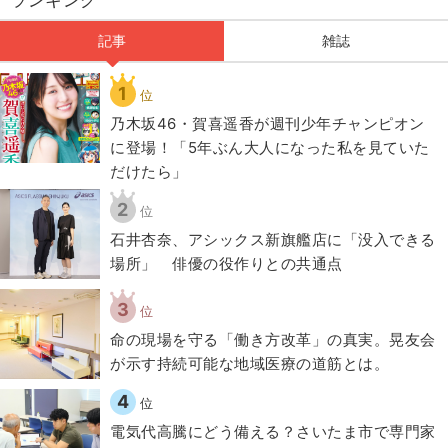
ランキング
記事
雑誌
1
位
乃木坂46・賀喜遥香が週刊少年チャンピオン
に登場！「5年ぶん大人になった私を見ていた
だけたら」
2
位
石井杏奈、アシックス新旗艦店に「没入できる
場所」 俳優の役作りとの共通点
3
位
​命の現場を守る「働き方改革」の真実。晃友会
が示す持続可能な地域医療の道筋とは。
4
位
電気代高騰にどう備える？さいたま市で専門家