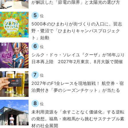
が解説した「節電の限界」と太陽光の選び方
5
位
5000本のひまわりが街づくりの入口に。習志
野・鷺沼で「ひまわりキャンパスプロジェク
ト」始動
6
位
シルク・ドゥ・ソレイユ『クーザ』が16年ぶり
日本再上陸 2027年2月東京、8月大阪で開催
7
位
2027年のF1全レースを現地観戦！ 航空券・宿
泊費付き「夢のシーズンチケット」が当たる
8
位
​​未利用資源を「余すことなく価値化」する逆転
の発想。福島・南相馬から挑むサステナブル素
材の社会展開​