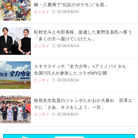
橋・八重洲で“伝説のポケモン”を巡…
エンタメ
2026/08/05
松村北斗と今田美桜、急逝した東野圭吾氏へ誓う
「多くの方へ届けていけたら」
エンタメ
2026/08/04
スキマスイッチ『全力少年』×アミノバイタル
全国155人が参加したコラボMV公開
エンタメ
2026/08/04
校長先生気質のジャンボたかおが大暴れ 宮澤エ
マに「さあ、キスをしよう。一旦」
エンタメ
2026/08/01