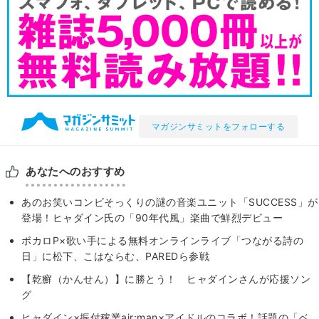
マガジンサミットをフォローする
あなたへのおすすめ
あのお笑いコンビそっくりの謎の音楽ユニット「SUCCESS」が
登場！ヒャダイン氏の「90年代風」楽曲で鮮烈デビュー
ボカロP×歌い手による無料オンラインライブ「つながる詩の
日」に松下、こはならむ、PAREDら参戦
【乾癬（かんせん）】に勝とう！ ヒャダインさんが応援ソン
グ
ヒャダイン×振付稼業air:man×アイドルのコラボ！話題の「ベ