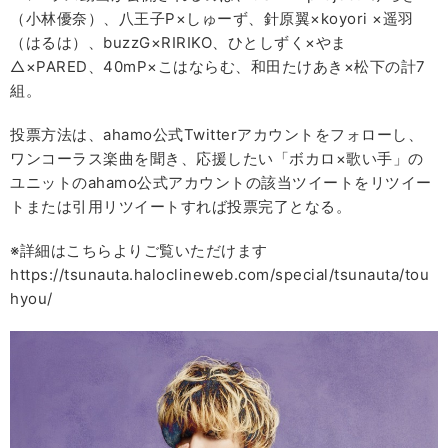
（小林優奈）、八王子P×しゅーず、針原翼×koyori ×遥羽
（はるは）、buzzG×RIRIKO、ひとしずく×やま
△×PARED、40mP×こはならむ、和田たけあき×松下の計7
組。
投票方法は、ahamo公式Twitterアカウントをフォローし、
ワンコーラス楽曲を聞き、応援したい「ボカロ×歌い手」の
ユニットのahamo公式アカウントの該当ツイートをリツイー
トまたは引用リツイートすれば投票完了となる。
※詳細はこちらよりご覧いただけます
https://tsunauta.haloclineweb.com/special/tsunauta/tou
hyou/