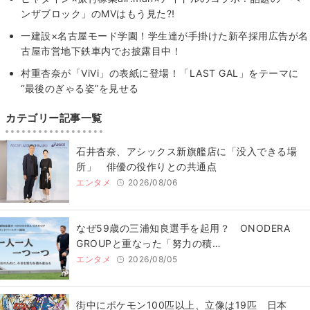
ンザブロック」のMVはもう見た⁈
一建設×名古屋モード学園！学生達が手掛けた新卒採用広告が名
古屋市営地下鉄車内でお披露目中！
村重杏奈が「ViVi」の表紙に登場！「LAST GAL」をテーマに
“最後のぎゃる姿”を見せる
カテゴリー記事一覧
石井杏奈、アシックス新旗艦店に「没入できる場
所」 俳優の役作りとの共通点
エンタメ
2026/08/06
なぜ59歳の三浦知良選手を起用？ ONODERA
GROUPと重なった「努力の積…
エンタメ
2026/08/05
街中にポケモン100匹以上、立像は19匹 日本