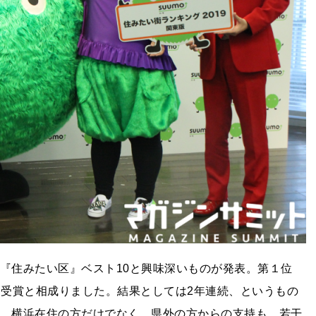
、『住みたい区』ベスト10と興味深いものが発表。第１位
リ受賞と相成りました。結果としては2年連続、というもの
位。横浜在住の方だけでなく、県外の方からの支持も、若干