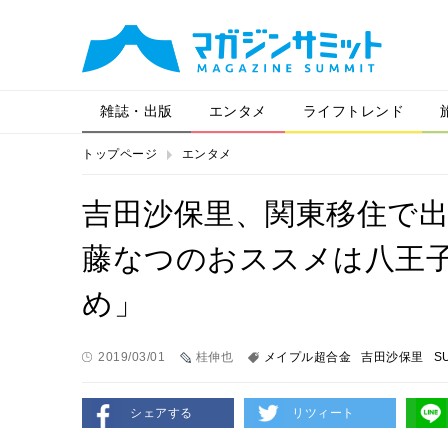
雑誌・出版
エンタメ
ライフトレンド
トップページ
エンタメ
吉田沙保里、関東移住で
藤なつのおススメは八王
め」
2019/03/01
桂伸也
メイプル超合金
吉田沙保里
S
シェアする
リツィート