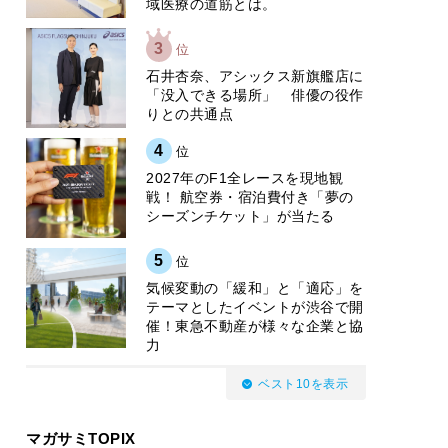
域医療の道筋とは。
3
位
石井杏奈、アシックス新旗艦店に
「没入できる場所」 俳優の役作
りとの共通点
4
位
2027年のF1全レースを現地観
戦！ 航空券・宿泊費付き「夢の
シーズンチケット」が当たる
5
位
気候変動の「緩和」と「適応」を
テーマとしたイベントが渋谷で開
催！東急不動産が様々な企業と協
力
ベスト10を表示
マガサミTOPIX