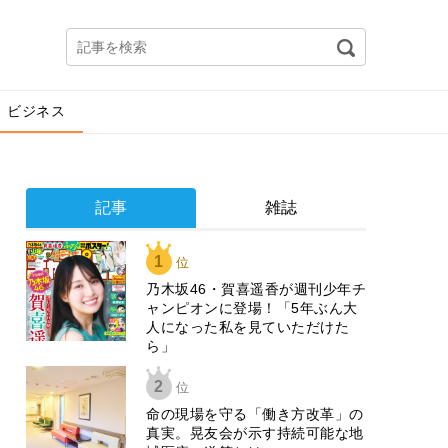
ビジネス
記事
雑誌
1
位
乃木坂46・賀喜遥香が週刊少年チ
ャンピオンに登場！「5年ぶん大
人になった私を見ていただけた
ら」
2
位
​命の現場を守る「働き方改革」の
真実。晃友会が示す持続可能な地