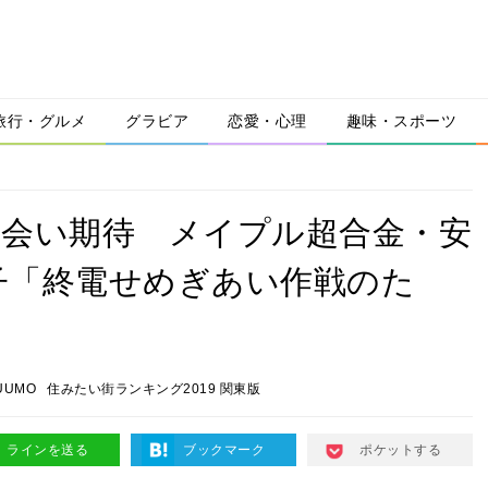
旅行・グルメ
グラビア
恋愛・心理
趣味・スポーツ
出会い期待 メイプル超合金・安
子「終電せめぎあい作戦のた
UUMO
住みたい街ランキング2019 関東版
ラインを送る
ブックマーク
ポケットする