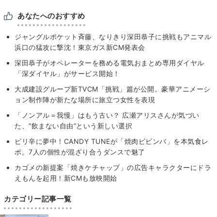
あなたへのおすすめ
ジャングルポケット斉藤、なりきり深田恭子に挑戦もアニマル
浜口の猛攻に撃沈！東京ガス新CM発表会
深田恭子がオペレーターを務める電気おまとめ専用ダイヤル
「深ダイヤル」がサービス開始！
大成建設グループ新TVCM「挑戦」篇が公開。豪華アニメーシ
ョン制作陣が新たな場所に旅立つ女性を表現
「ノンアル＝我慢」はもう古い？ 広瀬アリスさんが気づい
た、“飲まない自由”という新しい選択
ピリ辛に夢中！CANDY TUNEが「焼肉ビビンバ」を本気食レ
ポ。7人の個性が混ざり合うダンスで魅了
カゴメの新提案「焼きケチャップ」の広告キャラクターにドラ
えもんを起用！新CMも放映開始
カテゴリー記事一覧