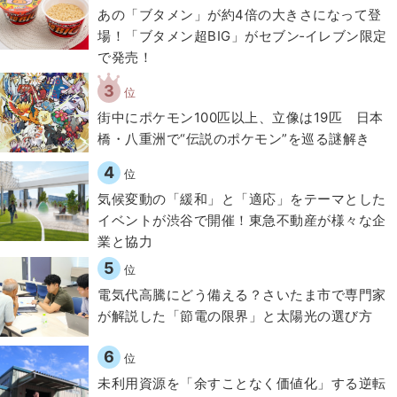
あの「ブタメン」が約4倍の大きさになって登
場！「ブタメン超BIG」がセブン‐イレブン限定
で発売！
3
位
街中にポケモン100匹以上、立像は19匹 日本
橋・八重洲で“伝説のポケモン”を巡る謎解き
4
位
気候変動の「緩和」と「適応」をテーマとした
イベントが渋谷で開催！東急不動産が様々な企
業と協力
5
位
電気代高騰にどう備える？さいたま市で専門家
が解説した「節電の限界」と太陽光の選び方
6
位
​​未利用資源を「余すことなく価値化」する逆転