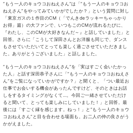
“もう一人のキョウコおねえさん”は「“もう一人のキョウコお
ねえさん”をやってみていかがでしたか？」という質問に対し
「東京ガスの１作目のCM（「でんきdeラッキーちゃっかり
お得」篇）の大ファンで、いつもこのCMが流れるたびに、
『わたし、このCMが大好きなんだ～』と話していました」と
回答。さらに「こうして深田さんとお洋服も同じで、ダンス
もさせていただいてとっても楽しく過ごさせていただきまし
た。ありがとうございました」と話しました。
“もう一人のキョウコおねえさん”を「実はすごく会いたかっ
た人」と話す深田恭子さんに「“もう一人のキョウコおねえさ
ん”をご覧になっていかがですか？」と聞くと、「つい最近お
仕事でお会いする機会があったんですけど、そのときはお話
しをするタイミングがなくて…。今回ご一緒させていただけ
ると聞いて、とっても楽しみにしていました！」と回答。最
後には「すごく縁を感じます。ねっ！」と”もう一人のキョウ
コおねえさん”と目を合わせる場面も。お二人の仲の良さがう
かがえました。