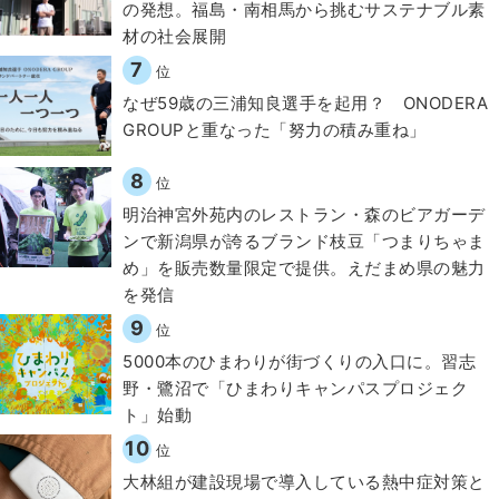
の発想。福島・南相馬から挑むサステナブル素
材の社会展開​
7
位
なぜ59歳の三浦知良選手を起用？ ONODERA
GROUPと重なった「努力の積み重ね」
8
位
明治神宮外苑内のレストラン・森のビアガーデ
ンで新潟県が誇るブランド枝豆「つまりちゃま
め」を販売数量限定で提供。えだまめ県の魅力
を発信
9
位
5000本のひまわりが街づくりの入口に。習志
野・鷺沼で「ひまわりキャンパスプロジェク
ト」始動
10
位
大林組が建設現場で導入している熱中症対策と