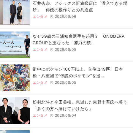
石井杏奈、アシックス新旗艦店に「没入できる場
所」 俳優の役作りとの共通点
エンタメ
2026/08/06
なぜ59歳の三浦知良選手を起用？ ONODERA
GROUPと重なった「努力の積…
エンタメ
2026/08/05
街中にポケモン100匹以上、立像は19匹 日本
橋・八重洲で“伝説のポケモン”を巡…
エンタメ
2026/08/05
松村北斗と今田美桜、急逝した東野圭吾氏へ誓う
「多くの方へ届けていけたら」
エンタメ
2026/08/04