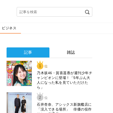
ビジネス
記事
雑誌
1
位
乃木坂46・賀喜遥香が週刊少年チ
ャンピオンに登場！「5年ぶん大
人になった私を見ていただけた
ら」
2
位
石井杏奈、アシックス新旗艦店に
「没入できる場所」 俳優の役作