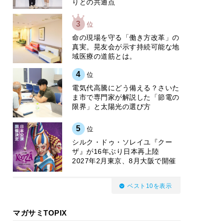
りとの共通点
3
位
​命の現場を守る「働き方改革」の
真実。晃友会が示す持続可能な地
域医療の道筋とは。
4
位
電気代高騰にどう備える？さいた
ま市で専門家が解説した「節電の
限界」と太陽光の選び方
5
位
シルク・ドゥ・ソレイユ『クー
ザ』が16年ぶり日本再上陸
2027年2月東京、8月大阪で開催
ベスト10を表示
マガサミTOPIX