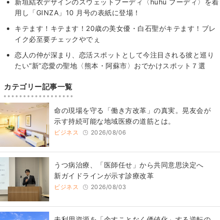
新垣結衣デザインのスウェットフーディ〈huhu フーディ〉を着
用し「GINZA」10 月号の表紙に登場！
キテます！キテます！20歳の美女優・白石聖がキテます！ブレ
イク必至要チェックやでぇ
恋人の仲が深まり、恋活スポットとして今注目される彼と巡り
たい“新”恋愛の聖地〈熊本・阿蘇市〉おでかけスポット７選
カテゴリー記事一覧
​命の現場を守る「働き方改革」の真実。晃友会が
示す持続可能な地域医療の道筋とは。
ビジネス
2026/08/06
うつ病治療、「医師任せ」から共同意思決定へ
新ガイドラインが示す診療改革
ビジネス
2026/08/03
​​未利用資源を「余すことなく価値化」する逆転の