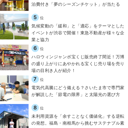
泊費付き「夢のシーズンチケット」が当たる
5
位
気候変動の「緩和」と「適応」をテーマとした
イベントが渋谷で開催！東急不動産が様々な企
業と協力
6
位
ハロウィンジャンボ宝くじ販売終了間近！万博
の盛り上がりにあやかれる宝くじ売り場を売り
場の目利き人が紹介！
7
位
電気代高騰にどう備える？さいたま市で専門家
が解説した「節電の限界」と太陽光の選び方
8
位
​​未利用資源を「余すことなく価値化」する逆転
の発想。福島・南相馬から挑むサステナブル素