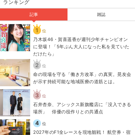
ランキング
記事
雑誌
1
位
乃木坂46・賀喜遥香が週刊少年チャンピオン
に登場！「5年ぶん大人になった私を見ていた
だけたら」
2
位
​命の現場を守る「働き方改革」の真実。晃友会
が示す持続可能な地域医療の道筋とは。
3
位
石井杏奈、アシックス新旗艦店に「没入できる
場所」 俳優の役作りとの共通点
4
位
2027年のF1全レースを現地観戦！ 航空券・宿