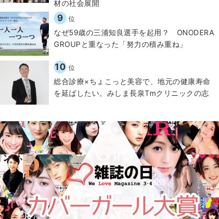
材の社会展開​
9
位
なぜ59歳の三浦知良選手を起用？ ONODERA
GROUPと重なった「努力の積み重ね」
10
位
総合診療×ちょこっと美容で、地元の健康寿命
を延ばしたい。みしま長泉Tmクリニックの志