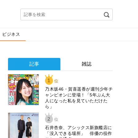
ビジネス
記事
雑誌
1
位
乃木坂46・賀喜遥香が週刊少年チ
ャンピオンに登場！「5年ぶん大
人になった私を見ていただけた
ら」
2
位
石井杏奈、アシックス新旗艦店に
「没入できる場所」 俳優の役作