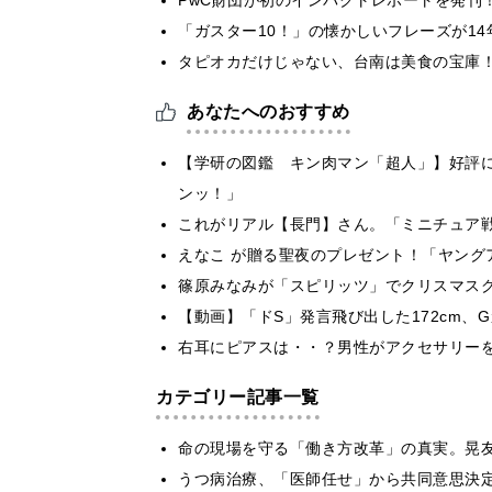
「ガスター10！」の懐かしいフレーズが1
タピオカだけじゃない、台南は美食の宝庫
あなたへのおすすめ
【学研の図鑑 キン肉マン「超人」】好評
ンッ！」
これがリアル【長門】さん。「ミニチュア
えなこ が贈る聖夜のプレゼント！「ヤング
篠原みなみが「スピリッツ」でクリスマス
【動画】「ドS」発言飛び出した172cm、
右耳にピアスは・・？男性がアクセサリー
カテゴリー記事一覧
​命の現場を守る「働き方改革」の真実。晃
うつ病治療、「医師任せ」から共同意思決