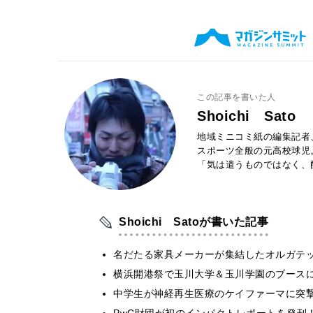
この記事を書いた人
Shoichi Sato
地域ミニコミ紙の編集記者
スポーツ全般の元高校球児
「気は遣うものではなく、
Shoichi Satoが書いた記事
名だたる家具メーカーが集結したオルガテッ
横浜開港祭で玉川大学＆玉川学園のブースに
中学生が神経再生医療のケイファーマに突撃
PwC財団が初のインパクトレポートを発刊！