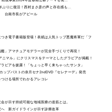
4年ぶりに復活！西村まさ彦の声と存在感も…
！ 台南市長がアピール
につき電子書籍版登場！表紙は人気トップ悪魔将軍だ「フ
戦艦」アマチュアモデラーが完全手づくりで再現！
アニマル」にクリスマスをテーマとしたグラビアが掲載！
グラビアを披露！「ちょっと早く来ちゃったサンタ」
Gカップバストの奈月セナ2ndDVD『セレナーデ』発売
をつける場所でわかるアレコレ
友会が示す持続可能な地域医療の道筋とは。
定へ 新ガイドラインが示す診療改革