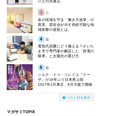
りとの共通点
3
位
​命の現場を守る「働き方改革」の
真実。晃友会が示す持続可能な地
域医療の道筋とは。
4
位
電気代高騰にどう備える？さいた
ま市で専門家が解説した「節電の
限界」と太陽光の選び方
5
位
シルク・ドゥ・ソレイユ『クー
ザ』が16年ぶり日本再上陸
2027年2月東京、8月大阪で開催
ベスト10を表示
マガサミTOPIX