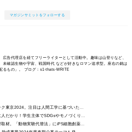
マガジンサミットをフォローする
、広告代理店を経てフリーライターとして活動中。趣味は山登りなど、
。未確認生物や宇宙、戦国時代 などが好きなロマン追求型。座右の銘は
配るもの」。
ブログ：s1-thats-WRITE
ク東京2024。注目は人間工学に基づいた…
人だかり！学生主体でSDGsやモノづくり…
取材。「動物実験代替法」にiPS細胞創薬…
助成事業2024年度春期公募テーマも発…