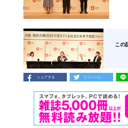
この
シェアする
リツィート