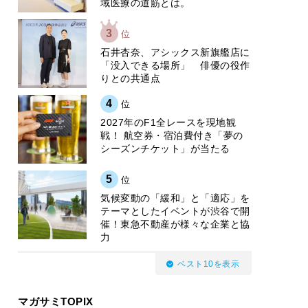
域医療の道筋とは。
3
位
石井杏奈、アシックス新旗艦店に
「没入できる場所」 俳優の役作
りとの共通点
4
位
2027年のF1全レースを現地観
戦！ 航空券・宿泊費付き「夢の
シーズンチケット」が当たる
5
位
気候変動の「緩和」と「適応」を
テーマとしたイベントが渋谷で開
催！東急不動産が様々な企業と協
力
ベスト10を表示
マガサミTOPIX