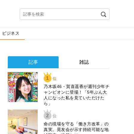
ビジネス
記事
雑誌
1
位
乃木坂46・賀喜遥香が週刊少年チ
ャンピオンに登場！「5年ぶん大
人になった私を見ていただけた
ら」
2
位
​命の現場を守る「働き方改革」の
真実。晃友会が示す持続可能な地