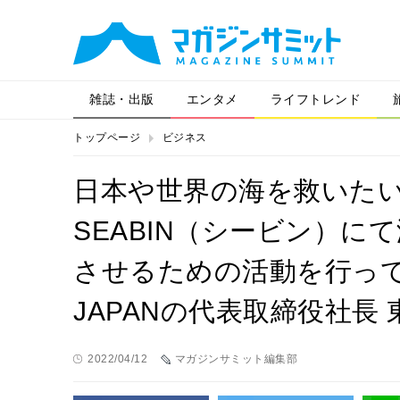
雑誌・出版
エンタメ
ライフトレンド
トップページ
ビジネス
日本や世界の海を救いた
SEABIN（シービン）
させるための活動を行ってい
JAPANの代表取締役社長 
2022/04/12
マガジンサミット編集部