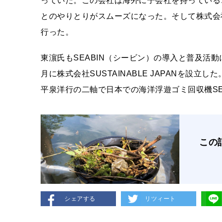
っていた。この会社は海外に子会社を持っているこ
とのやりとりがスムーズになった。そして株式会社
行った。
東濵氏もSEABIN（シービン）の導入と普及活動
月に株式会社SUSTAINABLE JAPANを設立し
平泉洋行の二軸で日本での海洋浮遊ゴミ回収機SE
この
シェアする
リツィート