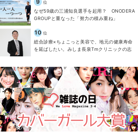
9
位
なぜ59歳の三浦知良選手を起用？ ONODERA
GROUPと重なった「努力の積み重ね」
10
位
総合診療×ちょこっと美容で、地元の健康寿命
を延ばしたい。みしま長泉Tmクリニックの志