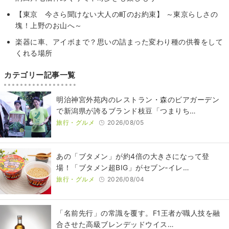
【東京 今さら聞けない大人の町のお約束】 ～東京らしさの
塊！上野のお山へ～
楽器に車、アイボまで？思いの詰まった変わり種の供養をして
くれる場所
カテゴリー記事一覧
明治神宮外苑内のレストラン・森のビアガーデン
で新潟県が誇るブランド枝豆「つまりち…
旅行・グルメ
2026/08/05
あの「ブタメン」が約4倍の大きさになって登
場！「ブタメン超BIG」がセブン‐イレ…
旅行・グルメ
2026/08/04
​​「名前先行」の常識を覆す。F1王者が職人技を融
合させた高級ブレンデッドウイス…