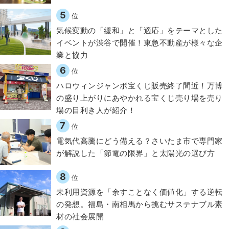
5
位
気候変動の「緩和」と「適応」をテーマとした
イベントが渋谷で開催！東急不動産が様々な企
業と協力
6
位
ハロウィンジャンボ宝くじ販売終了間近！万博
の盛り上がりにあやかれる宝くじ売り場を売り
場の目利き人が紹介！
7
位
電気代高騰にどう備える？さいたま市で専門家
が解説した「節電の限界」と太陽光の選び方
8
位
​​未利用資源を「余すことなく価値化」する逆転
の発想。福島・南相馬から挑むサステナブル素
材の社会展開​