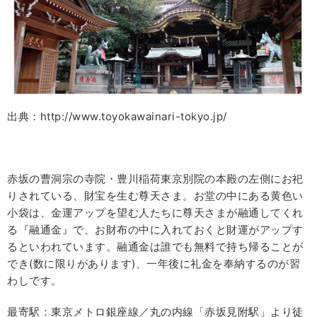
出典：http://www.toyokawainari-tokyo.jp/
赤坂の曹洞宗の寺院・豊川稲荷東京別院の本殿の左側にお祀
りされている、財宝を生む尊天さま。お堂の中にある黄色い
小袋は、金運アップを望む人たちに尊天さまが融通してくれ
る『融通金』で、お財布の中に入れておくと財運がアップす
るといわれています。融通金は誰でも無料で持ち帰ることが
でき
(
数に限りがあります
)
、一年後に礼金を奉納するのが習
わしです。
最寄駅：東京メトロ銀座線／丸の内線「赤坂見附駅」より徒