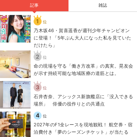
記事
雑誌
1
位
乃木坂46・賀喜遥香が週刊少年チャンピオン
に登場！「5年ぶん大人になった私を見ていた
だけたら」
2
位
​命の現場を守る「働き方改革」の真実。晃友会
が示す持続可能な地域医療の道筋とは。
3
位
石井杏奈、アシックス新旗艦店に「没入できる
場所」 俳優の役作りとの共通点
4
位
2027年のF1全レースを現地観戦！ 航空券・宿
泊費付き「夢のシーズンチケット」が当たる