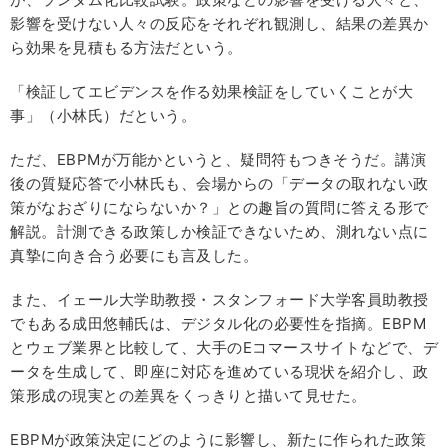
影響を受けない人々の反応をそれぞれ観測し、結果の差異か
ら効果を見積もる方法だという。
「検証してエビデンスを作る効果検証をしていくことが大
事」（小林氏）だという。
ただ、EBPMが万能かというと、疑問符もつきそうだ。講演
後の質疑応答で小林氏も、会場からの「データの取れない政
策がなおざりにならないか？」との趣旨の質問に答える形で
解説。計測できる政策しか検証できないため、測れない点に
真摯に向き合う必要にも言及した。
また、イェール大学助教授・スタンフォード大学客員助教授
でもある成田悠輔氏は、デジタル化の必要性を指摘。EBPM
とウェブ業界と比較して、大手のEコマースサイトなどで、デ
ータを生成して、即座に対応を進めている現状を紹介し、政
策形成の現実との差異をくっきりと描いて見せた。
EBPMが政策決定にどのように影響し、新たに作られた政策