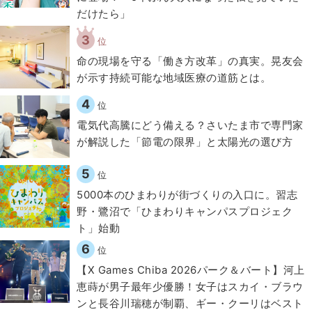
だけたら」
3
位
​命の現場を守る「働き方改革」の真実。晃友会
が示す持続可能な地域医療の道筋とは。
4
位
電気代高騰にどう備える？さいたま市で専門家
が解説した「節電の限界」と太陽光の選び方
5
位
5000本のひまわりが街づくりの入口に。習志
野・鷺沼で「ひまわりキャンパスプロジェク
ト」始動
6
位
【X Games Chiba 2026パーク＆バート】河上
恵蒔が男子最年少優勝！女子はスカイ・ブラウ
ンと長谷川瑞穂が制覇、ギー・クーリはベスト