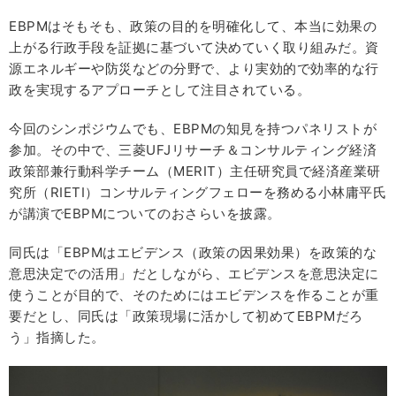
EBPMはそもそも、政策の目的を明確化して、本当に効果の
上がる行政手段を証拠に基づいて決めていく取り組みだ。資
源エネルギーや防災などの分野で、より実効的で効率的な行
政を実現するアプローチとして注目されている。
今回のシンポジウムでも、EBPMの知見を持つパネリストが
参加。その中で、三菱UFJリサーチ＆コンサルティング経済
政策部兼行動科学チーム（MERIT）主任研究員で経済産業研
究所（RIETI）コンサルティングフェローを務める小林庸平氏
が講演でEBPMについてのおさらいを披露。
同氏は「EBPMはエビデンス（政策の因果効果）を政策的な
意思決定での活用」だとしながら、エビデンスを意思決定に
使うことが目的で、そのためにはエビデンスを作ることが重
要だとし、同氏は「政策現場に活かして初めてEBPMだろ
う」指摘した。