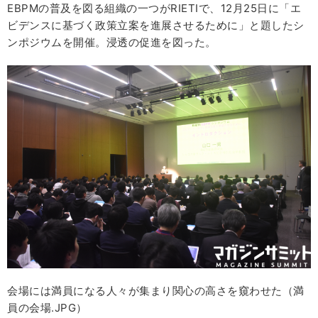
EBPMの普及を図る組織の一つがRIETIで、12月25日に「エ
ビデンスに基づく政策立案を進展させるために」と題したシ
ンポジウムを開催。浸透の促進を図った。
会場には満員になる人々が集まり関心の高さを窺わせた（満
員の会場.JPG）