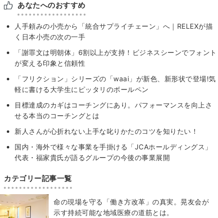
あなたへのおすすめ
人手頼みの小売から「統合サプライチェーン」へ｜RELEXが描
く日本小売の次の一手
「謝罪文は明朝体」6割以上が支持！ビジネスシーンでフォント
が変える印象と信頼性
「フリクション」シリーズの「waai」が新色、新形状で登場!気
軽に書ける大学生にピッタリのボールペン
目標達成のカギはコーチングにあり。パフォーマンスを向上さ
せる本当のコーチングとは
新人さんが心折れない上手な叱りかたのコツを知りたい！
国内・海外で様々な事業を手掛ける「JCAホールディングス」
代表・福家貴氏が語るグループの今後の事業展開
カテゴリー記事一覧
​命の現場を守る「働き方改革」の真実。晃友会が
示す持続可能な地域医療の道筋とは。