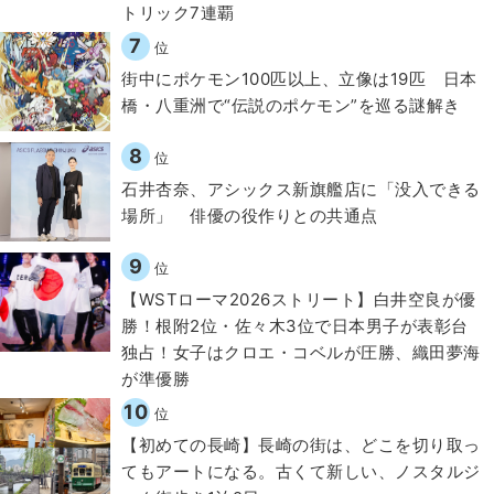
トリック7連覇
7
位
街中にポケモン100匹以上、立像は19匹 日本
橋・八重洲で“伝説のポケモン”を巡る謎解き
8
位
石井杏奈、アシックス新旗艦店に「没入できる
場所」 俳優の役作りとの共通点
9
位
【WSTローマ2026ストリート】白井空良が優
勝！根附2位・佐々木3位で日本男子が表彰台
独占！女子はクロエ・コベルが圧勝、織田夢海
が準優勝
10
位
【初めての長崎】長崎の街は、どこを切り取っ
てもアートになる。古くて新しい、ノスタルジ