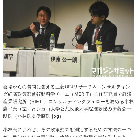
会場からの質問に答える三菱UFJリサーチ＆コンサルティン
グ経済政策部兼行動科学チーム（MERIT）主任研究員で経済
産業研究所（RIETI）コンサルティングフェローを務める小林
庸平氏（左）とシカゴ大学公共政策大学院准教授の伊藤公一
朗氏（小林氏＆伊藤氏.jpg）
小林氏によれば、その政策効果を測定するための方法の一つ
が、ランダム化比較試験。政策などの影響を受ける人々と、