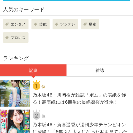
人気のキーワード
エンタメ
芸能
ツンデレ
星座
プロレス
ランキング
記事
雑誌
1
位
乃木坂46・川﨑桜が雑誌「ボム」の表紙を飾
る！裏表紙には6期生の長嶋凛桜が登場！
2
位
乃木坂46・賀喜遥香が週刊少年チャンピオン
に登場！「5年ぶん大人になった私を見ていた