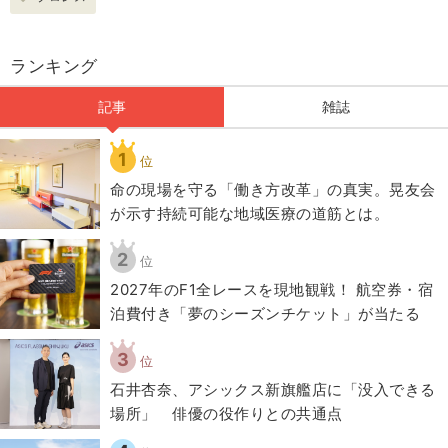
ランキング
記事
雑誌
1
位
​命の現場を守る「働き方改革」の真実。晃友会
が示す持続可能な地域医療の道筋とは。
2
位
2027年のF1全レースを現地観戦！ 航空券・宿
泊費付き「夢のシーズンチケット」が当たる
3
位
石井杏奈、アシックス新旗艦店に「没入できる
場所」 俳優の役作りとの共通点