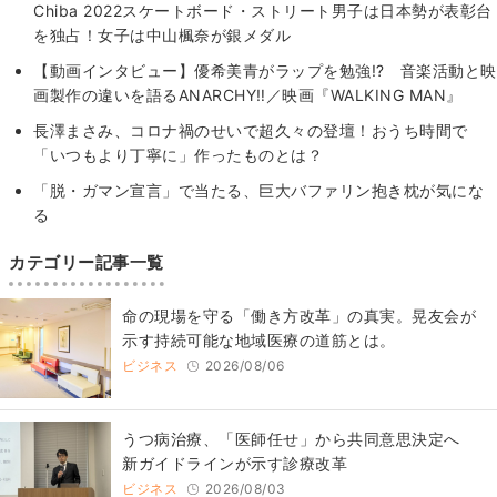
Chiba 2022スケートボード・ストリート男子は日本勢が表彰台
を独占！女子は中山楓奈が銀メダル
【動画インタビュー】優希美青がラップを勉強⁉ 音楽活動と映
画製作の違いを語るANARCHY‼／映画『WALKING MAN』
長澤まさみ、コロナ禍のせいで超久々の登壇！おうち時間で
「いつもより丁寧に」作ったものとは？
「脱・ガマン宣言」で当たる、巨大バファリン抱き枕が気にな
る
カテゴリー記事一覧
​命の現場を守る「働き方改革」の真実。晃友会が
示す持続可能な地域医療の道筋とは。
ビジネス
2026/08/06
うつ病治療、「医師任せ」から共同意思決定へ
新ガイドラインが示す診療改革
ビジネス
2026/08/03