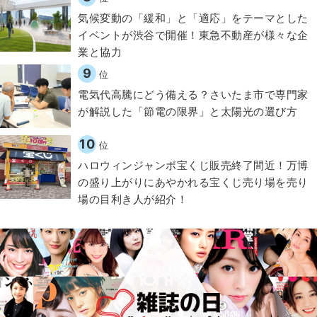
気候変動の「緩和」と「適応」をテーマとした
イベントが渋谷で開催！東急不動産が様々な企
業と協力
9
位
電気代高騰にどう備える？さいたま市で専門家
が解説した「節電の限界」と太陽光の選び方
10
位
ハロウィンジャンボ宝くじ販売終了間近！万博
の盛り上がりにあやかれる宝くじ売り場を売り
場の目利き人が紹介！