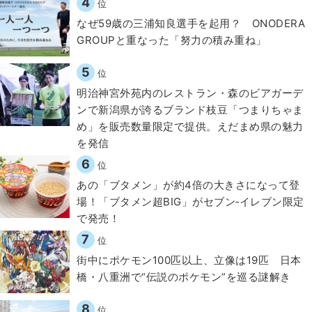
4
位
なぜ59歳の三浦知良選手を起用？ ONODERA
GROUPと重なった「努力の積み重ね」
5
位
明治神宮外苑内のレストラン・森のビアガーデ
ンで新潟県が誇るブランド枝豆「つまりちゃま
め」を販売数量限定で提供。えだまめ県の魅力
を発信
6
位
あの「ブタメン」が約4倍の大きさになって登
場！「ブタメン超BIG」がセブン‐イレブン限定
で発売！
7
位
街中にポケモン100匹以上、立像は19匹 日本
橋・八重洲で“伝説のポケモン”を巡る謎解き
8
位