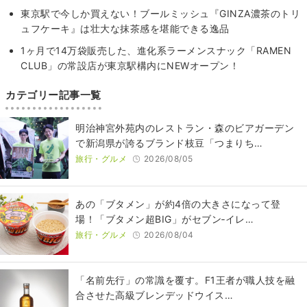
東京駅で今しか買えない！ブールミッシュ『GINZA濃茶のトリ
ュフケーキ』は壮大な抹茶感を堪能できる逸品
1ヶ月で14万袋販売した、進化系ラーメンスナック「RAMEN
CLUB」の常設店が東京駅構内にNEWオープン！
カテゴリー記事一覧
明治神宮外苑内のレストラン・森のビアガーデン
で新潟県が誇るブランド枝豆「つまりち…
旅行・グルメ
2026/08/05
あの「ブタメン」が約4倍の大きさになって登
場！「ブタメン超BIG」がセブン‐イレ…
旅行・グルメ
2026/08/04
​​「名前先行」の常識を覆す。F1王者が職人技を融
合させた高級ブレンデッドウイス…