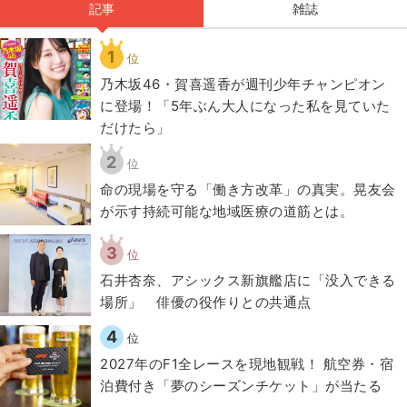
記事
雑誌
1
位
乃木坂46・賀喜遥香が週刊少年チャンピオン
に登場！「5年ぶん大人になった私を見ていた
だけたら」
2
位
​命の現場を守る「働き方改革」の真実。晃友会
が示す持続可能な地域医療の道筋とは。
3
位
石井杏奈、アシックス新旗艦店に「没入できる
場所」 俳優の役作りとの共通点
4
位
2027年のF1全レースを現地観戦！ 航空券・宿
泊費付き「夢のシーズンチケット」が当たる