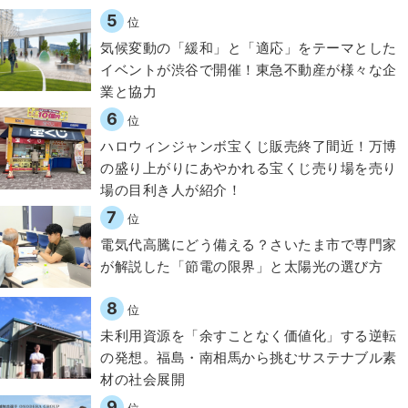
5
位
気候変動の「緩和」と「適応」をテーマとした
イベントが渋谷で開催！東急不動産が様々な企
業と協力
6
位
ハロウィンジャンボ宝くじ販売終了間近！万博
の盛り上がりにあやかれる宝くじ売り場を売り
場の目利き人が紹介！
7
位
電気代高騰にどう備える？さいたま市で専門家
が解説した「節電の限界」と太陽光の選び方
8
位
​​未利用資源を「余すことなく価値化」する逆転
の発想。福島・南相馬から挑むサステナブル素
材の社会展開​
9
位