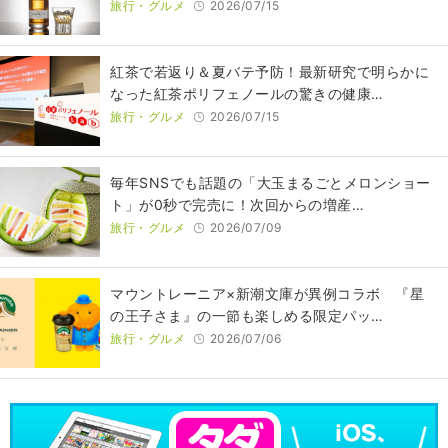
旅行・グルメ
2026/07/15
紅茶で若返り＆夏バテ予防！最新研究で明らかに
なった紅茶ポリフェノールの驚きの健康…
旅行・グルメ
2026/07/15
毎年SNSでも話題の「大玉まるごとメロンショー
ト」が0秒で完売に！次回からの増産…
旅行・グルメ
2026/07/09
マウントレーニア×新潮文庫が異例コラボ 『星
の王子さま』の一節も楽しめる限定パッ…
旅行・グルメ
2026/07/06