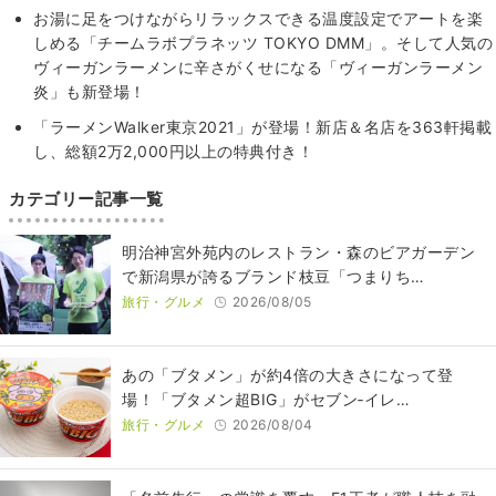
お湯に足をつけながらリラックスできる温度設定でアートを楽
しめる「チームラボプラネッツ TOKYO DMM」。そして人気の
ヴィーガンラーメンに辛さがくせになる「ヴィーガンラーメン
炎」も新登場！
「ラーメンWalker東京2021」が登場！新店＆名店を363軒掲載
し、総額2万2,000円以上の特典付き！
カテゴリー記事一覧
明治神宮外苑内のレストラン・森のビアガーデン
で新潟県が誇るブランド枝豆「つまりち…
旅行・グルメ
2026/08/05
あの「ブタメン」が約4倍の大きさになって登
場！「ブタメン超BIG」がセブン‐イレ…
旅行・グルメ
2026/08/04