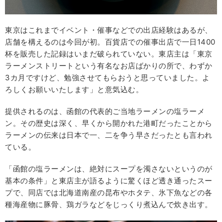
東京はこれまでイベント・催事などでの出店経験はあるが、
店舗を構えるのは今回が初。百貨店での催事出店で一日1400
杯を販売した記録はいまだ破られていない。東店主は「東京
ラーメンストリートという有名なお店ばかりの所で、わずか
3カ月ですけど、勉強させてもらおうと思っていました。よ
ろしくお願いいたします」と意気込む。
提供されるのは、函館の代表的ご当地ラーメンの塩ラーメ
ン。その歴史は深く、早くから開かれた港町だったことから
ラーメンの伝来は日本で一、二を争う早さだったとも言われ
ている。
「函館の塩ラーメンは、絶対にスープを濁さないというのが
基本の条件」と東店主が語るように驚くほど透き通ったスー
プで、同店では北海道南産の昆布やホタテ、氷下魚などの各
種海産物に豚骨、鶏ガラなどをじっくり煮込んで炊き出す。