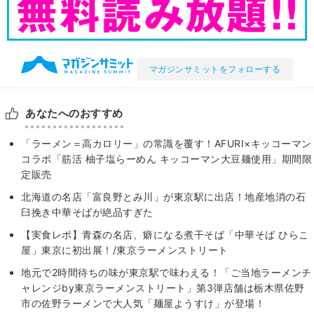
マガジンサミットをフォローする
あなたへのおすすめ
「ラーメン＝高カロリー」の常識を覆す！AFURI×キッコーマン
コラボ「筋活 柚子塩らーめん キッコーマン大豆麺使用」期間限
定販売
北海道の名店「富良野とみ川」が東京駅に出店！地産地消の石
臼挽き中華そばが絶品すぎた
【実食レポ】青森の名店、癖になる煮干そば「中華そば ひらこ
屋」東京に初出展！/東京ラーメンストリート
地元で2時間待ちの味が東京駅で味わえる！「ご当地ラーメンチ
ャレンジby東京ラーメンストリート」第3弾店舗は栃木県佐野
市の佐野ラーメンで大人気「麺屋ようすけ」が登場！