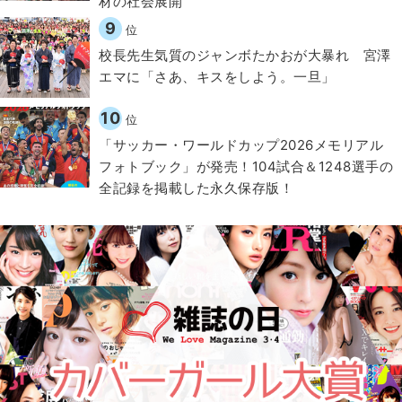
材の社会展開​
9
位
校長先生気質のジャンボたかおが大暴れ 宮澤
エマに「さあ、キスをしよう。一旦」
10
位
「サッカー・ワールドカップ2026メモリアル
フォトブック」が発売！104試合＆1248選手の
全記録を掲載した永久保存版！