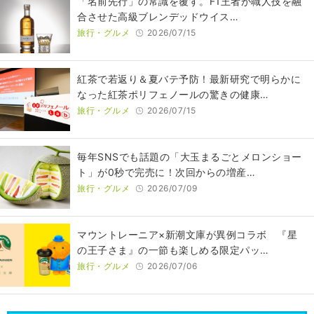
​​「名前先行」の常識を覆す。F1王者が職人技を融
合させた高級ブレンデッドウイス…
旅行・グルメ
2026/07/15
紅茶で若返り＆夏バテ予防！最新研究で明らかに
なった紅茶ポリフェノールの驚きの健康…
旅行・グルメ
2026/07/15
毎年SNSでも話題の「大玉まるごとメロンショー
ト」が0秒で完売に！次回からの増産…
旅行・グルメ
2026/07/09
マウントレーニア×新潮文庫が異例コラボ 『星
の王子さま』の一節も楽しめる限定パッ…
旅行・グルメ
2026/07/06