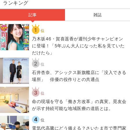
ランキング
記事
雑誌
1
位
乃木坂46・賀喜遥香が週刊少年チャンピオン
に登場！「5年ぶん大人になった私を見ていた
だけたら」
2
位
石井杏奈、アシックス新旗艦店に「没入できる
場所」 俳優の役作りとの共通点
3
位
​命の現場を守る「働き方改革」の真実。晃友会
が示す持続可能な地域医療の道筋とは。
4
位
電気代高騰にどう備える？さいたま市で専門家