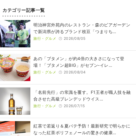
カテゴリー記事一覧
明治神宮外苑内のレストラン・森のビアガーデン
で新潟県が誇るブランド枝豆「つまりち…
旅行・グルメ
2026/08/05
あの「ブタメン」が約4倍の大きさになって登
場！「ブタメン超BIG」がセブン‐イレ…
旅行・グルメ
2026/08/04
​​「名前先行」の常識を覆す。F1王者が職人技を融
合させた高級ブレンデッドウイス…
旅行・グルメ
2026/07/15
紅茶で若返り＆夏バテ予防！最新研究で明らかに
なった紅茶ポリフェノールの驚きの健康…