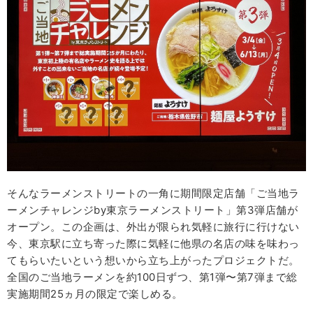
そんなラーメンストリートの一角に期間限定店舗「ご当地ラ
ーメンチャレンジby東京ラーメンストリート」第3弾店舗が
オープン。この企画は、外出が限られ気軽に旅行に行けない
今、東京駅に立ち寄った際に気軽に他県の名店の味を味わっ
てもらいたいという想いから立ち上がったプロジェクトだ。
全国のご当地ラーメンを約100日ずつ、第1弾〜第7弾まで総
実施期間25ヵ月の限定で楽しめる。