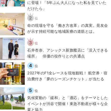
に登場！「5年ぶん大人になった私を見ていた
だけたら」
2
位
​命の現場を守る「働き方改革」の真実。晃友会
が示す持続可能な地域医療の道筋とは。
3
位
石井杏奈、アシックス新旗艦店に「没入できる
場所」 俳優の役作りとの共通点
4
位
2027年のF1全レースを現地観戦！ 航空券・宿
泊費付き「夢のシーズンチケット」が当たる
5
位
気候変動の「緩和」と「適応」をテーマとした
イベントが渋谷で開催！東急不動産が様々な企
業と協力