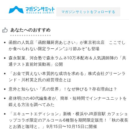
マガジンサミットをフォローする
あなたへのおすすめ
函館の人気店「函館麺厨房あじさい」が東京初出店 ここでし
か食べられない限定ラーメン“ぶり節みそ”も登場
森永製菓、河合塾で森永ラムネ10万本配布＆人気講師陣の「共
通テスト直前対策動画」公開
「お金で買えない本質的な成功を求める」株式会社グリーンラ
ンド・川村英之氏の経営理念とは
意外と知らない「爪の世界」！なぜ伸びる？存在理由は？
産休明けの40代編集者が、簡単・短時間でインナーユニットを
鍛える方法を調べてみた
「エキュートエディション」新橋・横浜やJR原宿駅 カフェショ
ップコラボ限定のアルコール6種類を期間限定販売！「秋の夜長
とお酒と珈琲と。」9月15日〜10月15日に開催