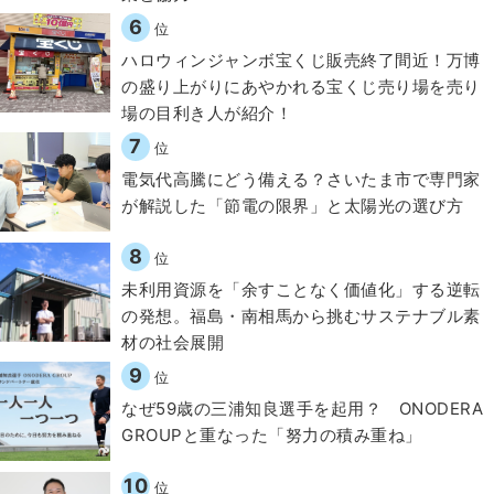
6
位
ハロウィンジャンボ宝くじ販売終了間近！万博
の盛り上がりにあやかれる宝くじ売り場を売り
場の目利き人が紹介！
7
位
電気代高騰にどう備える？さいたま市で専門家
が解説した「節電の限界」と太陽光の選び方
8
位
​​未利用資源を「余すことなく価値化」する逆転
の発想。福島・南相馬から挑むサステナブル素
材の社会展開​
9
位
なぜ59歳の三浦知良選手を起用？ ONODERA
GROUPと重なった「努力の積み重ね」
10
位