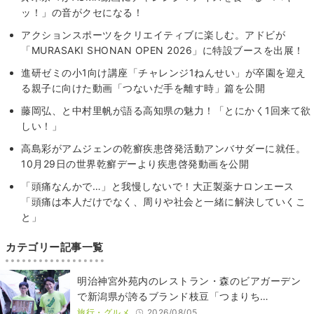
ッ！」の音がクセになる！
アクションスポーツをクリエイティブに楽しむ。アドビが
「MURASAKI SHONAN OPEN 2026」に特設ブースを出展！
進研ゼミの小1向け講座「チャレンジ1ねんせい」が卒園を迎え
る親子に向けた動画「つないだ手を離す時」篇を公開
藤岡弘、と中村里帆が語る高知県の魅力！「とにかく1回来て欲
しい！」
高島彩がアムジェンの乾癬疾患啓発活動アンバサダーに就任。
10月29日の世界乾癬デーより疾患啓発動画を公開
「頭痛なんかで…」と我慢しないで！大正製薬ナロンエース
「頭痛は本人だけでなく、周りや社会と一緒に解決していくこ
と」
カテゴリー記事一覧
明治神宮外苑内のレストラン・森のビアガーデン
で新潟県が誇るブランド枝豆「つまりち…
旅行・グルメ
2026/08/05