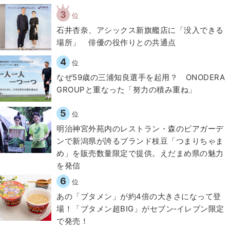
3
位
石井杏奈、アシックス新旗艦店に「没入できる
場所」 俳優の役作りとの共通点
4
位
なぜ59歳の三浦知良選手を起用？ ONODERA
GROUPと重なった「努力の積み重ね」
5
位
明治神宮外苑内のレストラン・森のビアガーデ
ンで新潟県が誇るブランド枝豆「つまりちゃま
め」を販売数量限定で提供。えだまめ県の魅力
を発信
6
位
あの「ブタメン」が約4倍の大きさになって登
場！「ブタメン超BIG」がセブン‐イレブン限定
で発売！