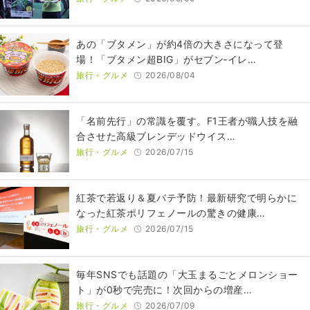
あの「ブタメン」が約4倍の大きさになって登
場！「ブタメン超BIG」がセブン‐イレ…
旅行・グルメ
2026/08/04
​​「名前先行」の常識を覆す。F1王者が職人技を融
合させた高級ブレンデッドウイス…
旅行・グルメ
2026/07/15
紅茶で若返り＆夏バテ予防！最新研究で明らかに
なった紅茶ポリフェノールの驚きの健康…
旅行・グルメ
2026/07/15
毎年SNSでも話題の「大玉まるごとメロンショー
ト」が0秒で完売に！次回からの増産…
旅行・グルメ
2026/07/09