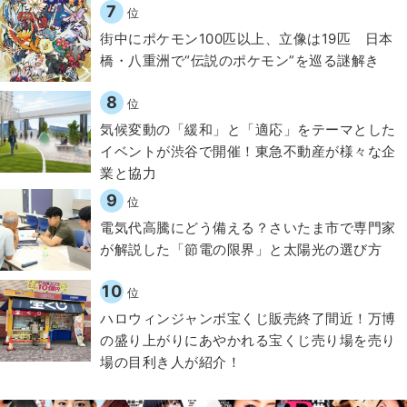
7
位
街中にポケモン100匹以上、立像は19匹 日本
橋・八重洲で“伝説のポケモン”を巡る謎解き
8
位
気候変動の「緩和」と「適応」をテーマとした
イベントが渋谷で開催！東急不動産が様々な企
業と協力
9
位
電気代高騰にどう備える？さいたま市で専門家
が解説した「節電の限界」と太陽光の選び方
10
位
ハロウィンジャンボ宝くじ販売終了間近！万博
の盛り上がりにあやかれる宝くじ売り場を売り
場の目利き人が紹介！