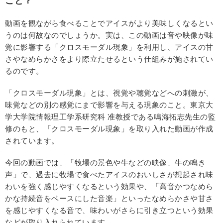
こと？
動画を観ながら食べることでアイスがより美味しくなるとい
うのは何故なのでしょうか。実は、この動画は音や映像が味
覚に影響する「クロスモーダル現象」を利用し、アイスの甘
さやなめらかさをより際立たせるという仕組みが施されてい
るのです。
「クロスモーダル現象」とは、視覚や聴覚などへの刺激が、
味覚などの別の感覚にまで影響を与える現象のこと。東京大
学大学院情報理工学系研究科 准教授である鳴海拓志先生の監
修のもと、「クロスモーダル現象」を取り入れた動画が作成
されています。
今回の動画では、「牧場の景色や牛などの映像、牛の鳴き
声」で、過去に牧場で食べたアイスのおいしさが想起され味
わいを強く感じやすくなるという効果や、「高音かつなめら
かな持続音をベースにした音楽」といったなめらかさや甘さ
を感じやすくなる音で、味わいがさらに引き立つという効果
などが取り入れられています。