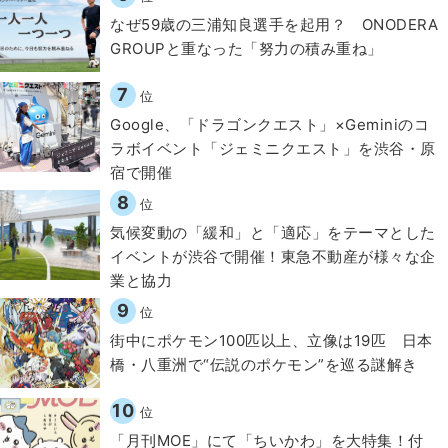
なぜ59歳の三浦知良選手を起用？ ONODERA
GROUPと重なった「努力の積み重ね」
7
位
Google、「ドラゴンクエスト」×Geminiのコ
ラボイベント「ジェミニクエスト」を渋谷・原
宿で開催
8
位
気候変動の「緩和」と「適応」をテーマとした
イベントが渋谷で開催！東急不動産が様々な企
業と協力
9
位
街中にポケモン100匹以上、立像は19匹 日本
橋・八重洲で“伝説のポケモン”を巡る謎解き
10
位
「月刊MOE」にて「ちいかわ」を大特集！付