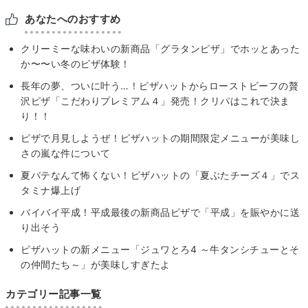
あなたへのおすすめ
クリーミーな味わいの新商品「グラタンピザ」でホッとあった
か〜〜い冬のピザ体験！
長年の夢、ついに叶う…！ピザハットからローストビーフの贅
沢ピザ「こだわりプレミアム４」発売！クリパはこれで決ま
り！！
ピザで月見しようぜ！ピザハットの期間限定メニューが美味し
さの嵐な件について
夏バテなんて怖くない！ピザハットの「夏ぶたチーズ４」でス
タミナ爆上げ
バイバイ平成！平成最後の新商品ピザで「平成」を賑やかに送
り出そう
ピザハットの新メニュー「ジュワとろ4 ～牛タンシチューとそ
の仲間たち～」が美味しすぎたよ
カテゴリー記事一覧