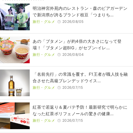
明治神宮外苑内のレストラン・森のビアガーデン
で新潟県が誇るブランド枝豆「つまりち…
旅行・グルメ
2026/08/05
あの「ブタメン」が約4倍の大きさになって登
場！「ブタメン超BIG」がセブン‐イレ…
旅行・グルメ
2026/08/04
​​「名前先行」の常識を覆す。F1王者が職人技を融
合させた高級ブレンデッドウイス…
旅行・グルメ
2026/07/15
紅茶で若返り＆夏バテ予防！最新研究で明らかに
なった紅茶ポリフェノールの驚きの健康…
旅行・グルメ
2026/07/15