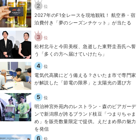
2
位
2027年のF1全レースを現地観戦！ 航空券・宿
泊費付き「夢のシーズンチケット」が当たる
3
位
松村北斗と今田美桜、急逝した東野圭吾氏へ誓
う「多くの方へ届けていけたら」
4
位
電気代高騰にどう備える？さいたま市で専門家
が解説した「節電の限界」と太陽光の選び方
5
位
明治神宮外苑内のレストラン・森のビアガーデ
ンで新潟県が誇るブランド枝豆「つまりちゃま
め」を販売数量限定で提供。えだまめ県の魅力
を発信
6
位